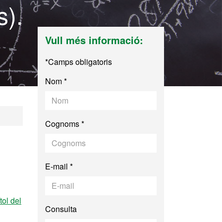
s).
Vull més informació:
*Camps obligatoris
Nom *
fessorat d'Educaci
Cognoms *
E-mail *
tol del
Consulta