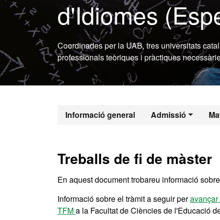
d'Idiomes (Espe
Coordinades per la UAB, tres universitats cat
professionals teòriques i pràctiques necessàr
Màster Oficia
Informació general
Admissió
Mat
Treballs de fi de màster
En aquest document trobareu informació sobre
Informació sobre el tràmit a seguir per
avançar 
TFM
a la Facultat de Ciències de l'Educació d