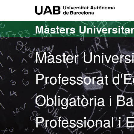
Ves al contingut principal
Ves a la navegació de la pàgina
UAB Uni
Màsters Universitar
Màster Universi
Professorat d'
Obligatòria i Ba
Professional i