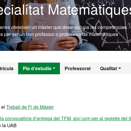
cialitat Matemàtique
alanes ofereixen un màster que desenvolupa les competències
ies per ser un bon professor o professora de matemàtiques
l - Formació de Pro
rícula
Pla d'estudis
Professorat
Qualitat
 el
Treball de Fi de Màster
la convocatòria d’entrega del TFM, així com per al registre del tí
e la UAB