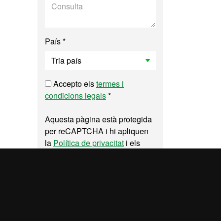
País *
Accepto els
termes i
condicions legals
*
Aquesta pàgina està protegida
per reCAPTCHA i hi apliquen
la
Política de privacitat
i els
Termes del servei
de Google.
Enviar