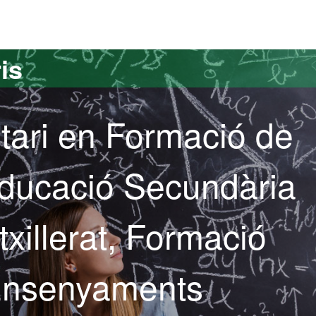
versitat Autònoma de Barcelona
is
tari en Formació de
Educació Secundària
txillerat, Formació
 Ensenyaments