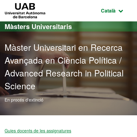
Ves al contingut principal
Ves a la navegació de la pàgina
UAB Universitat Autònoma de Barcelona
Idioma selecci
Català
Màsters Universitaris
Màster Universitari en Recerca
Avançada en Ciència Política /
Advanced Research in Political
Science
En procés d'extinció
Màster Oficial - Recerca A
Guies docents de les assignatures