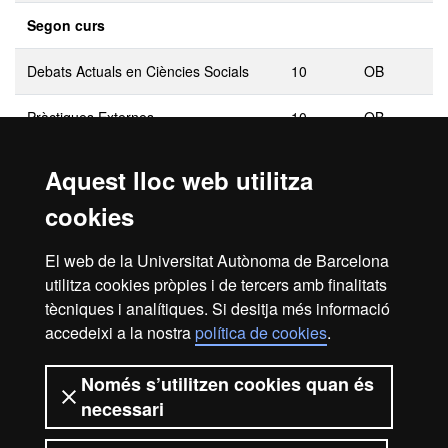
Segon curs
Debats Actuals en Ciències Socials
10
OB
Pràctiques Externes
10
OB
Tècniques Avançades de Recerca en
10
OB
Aquest lloc web utilitza
Ciència Política
cookies
Treball de Final de Màster
30
OB
El web de la Universitat Autònoma de Barcelona
utilitza cookies pròpies i de tercers amb finalitats
tècniques i analítiques. Si desitja més informació
accedeixi a la nostra
política de cookies
.
OB: Obligatoris
OT: Optatius
Només s’utilitzen cookies quan és
necessari