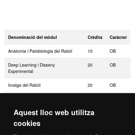
Denominació del mòdul
Crèdits
Caràcter
Anatomia i Patobiologia del Ratolí
10
OB
Deep Learning i Disseny
20
OB
Experimental
Imatge del Ratolí
20
OB
Treball de Final de Màster
10
OB
Aquest lloc web utilitza
cookies