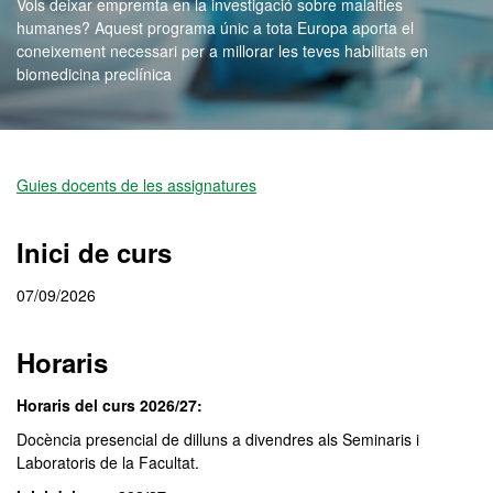
Vols deixar empremta en la investigació sobre malalties
humanes? Aquest programa únic a tota Europa aporta el
coneixement necessari per a millorar les teves habilitats en
biomedicina preclínica
Màster Oficial - Erasmus
Guies docents de les assignatures
Inici de curs
07/09/2026
Horaris
Horaris del curs 2026/27:
Docència presencial de dilluns a divendres als Seminaris i
Laboratoris de la Facultat.