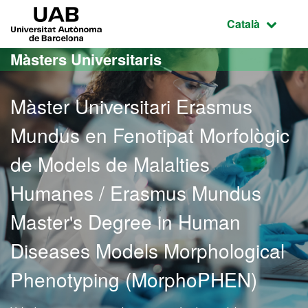
Ves al contingut principal
Ves a la navegació de la pàgina
UAB Universitat Autònoma de Barcelona
Idioma selecci
Català
Màsters Universitaris
Màster Universitari Erasmus
Mundus en Fenotipat Morfològic
de Models de Malalties
Humanes / Erasmus Mundus
Master's Degree in Human
Diseases Models Morphological
Phenotyping (MorphoPHEN)