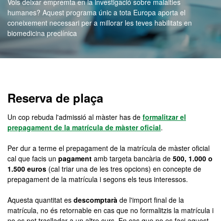
Vols deixar empremta en la investigació sobre malalties
humanes? Aquest programa únic a tota Europa aporta el
coneixement necessari per a millorar les teves habilitats en
biomedicina preclínica
Màster Oficial - Erasmus
Reserva de plaça
Un cop rebuda l'admissió al màster has de
formalitzar el
prepagament de la matrícula de màster oficial
.
Per dur a terme el prepagament de la matrícula de màster oficial
cal que facis un
pagament
amb targeta bancària de
500, 1.000 o
1.500 euros
(cal triar una de les tres opcions) en concepte de
prepagament de la matrícula i segons els teus interessos.
Aquesta quantitat es
descomptarà
de l'import final de la
matrícula, no és retornable en cas que no formalitzis la matrícula i
no es pot traslladar a un altre curs. En cas que no es faci aquest