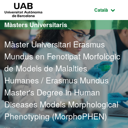
Ves al contingut principal
Ves a la navegació de la pàgina
UAB Universitat Autònoma de Barcelona
Idioma selecci
Català
Màsters Universitaris
Màster Universitari Erasmus
Mundus en Fenotipat Morfològic
de Models de Malalties
Humanes / Erasmus Mundus
Master's Degree in Human
Diseases Models Morphological
Phenotyping (MorphoPHEN)