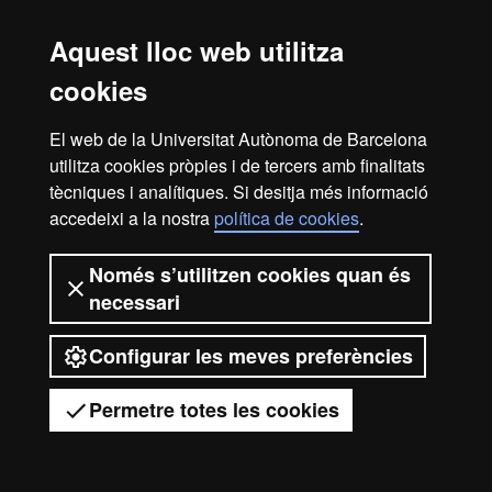
Avís legal
Protecció de dades
Sobre el web
Aquest lloc web utilitza
Accessibilitat web
Mapa del web UAB
cookies
2026 Universitat Autònoma de
El web de la Universitat Autònoma de Barcelona
Barcelona
utilitza cookies pròpies i de tercers amb finalitats
tècniques i analítiques. Si desitja més informació
accedeixi a la nostra
política de cookies
.
Només s’utilitzen cookies quan és
necessari
Configurar les meves preferències
Permetre totes les cookies
Tens dubtes?
Desplegar el menú mòbil