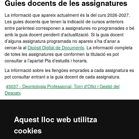
Guies docents de les assignatures
La informació que apareix actualment és la del curs 2026-2027.
Les guies docents que tenen la indicació de cursos anteriors
entre parèntesi corresponen a assignatures no programades o bé
amb la guia docent pendent d'actualització. Si la guia docent
d’alguna assignatura programada no apareix s’ha d’anar a
cercar-la al
Dipòsit Digital de Documents
. La informació completa
de totes les assignatures que conformen la titulació es pot
consultar a l’apartat Pla d’estudis i horaris.
La informació sobre les llengües emprades a cada assignatura es
pot consultar entrant a la guia docent de cada assignatura.
45037 - Deontologia Professional, Torn d'Ofici i Gestió del
Despatx
45036 - La Procura en els Diferents Òrgans Jurisdiccionals
45039 - Litigació Administrativa
Aquest lloc web utilitza
45033 - Litigació Civil
cookies
45038 - Litigació Laboral