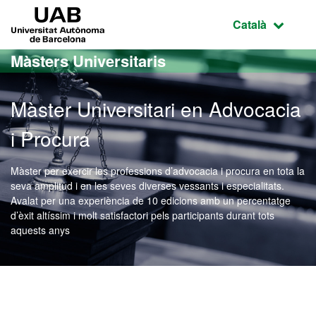
Ves al contingut principal
Ves a la navegació de la pàgina
UAB Universitat Autònoma de Barcelona
Idioma selecci
Català
Màsters Universitaris
Màster Universitari en Advocacia
i Procura
Màster per exercir les professions d’advocacia i procura en tota la
seva amplitud i en les seves diverses vessants i especialitats.
Avalat per una experiència de 10 edicions amb un percentatge
d’èxit altíssim i molt satisfactori pels participants durant tots
aquests anys
Màster Oficial - Advocacia