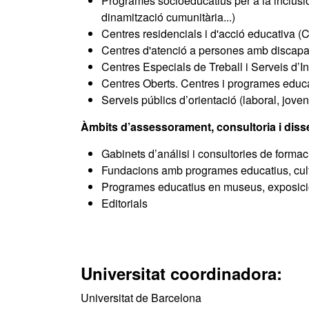
Programes socioeducatius per a la inclusió
dinamització cumunitària...)
Centres residencials i d'acció educativa 
Centres d'atenció a persones amb discapa
Centres Especials de Treball i Serveis d’I
Centres Oberts. Centres i programes educat
Serveis públics d’orientació (laboral, jove
Àmbits d’assessorament, consultoria i diss
Gabinets d’análisi i consultories de formac
Fundacions amb programes educatius, cultu
Programes educatius en museus, exposicio
Editorials
Universitat coordinadora:
Universitat de Barcelona