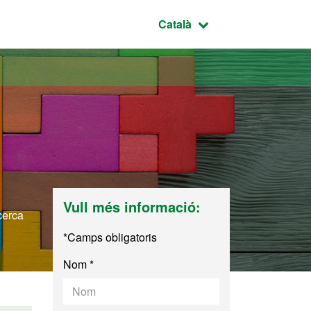
Idioma seleccionat:
Català
Vull més informació:
ecerca
*Camps obligatoris
Nom *