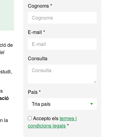
Cognoms *
E-mail *
ció de
del
Consulta
studi,
es
País *
ació
s
Accepto els
termes i
n la
condicions legals
*