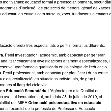
 molt variats: educació formal a preescolar, primària, secundàri
 programes d’inclusió i de protecció de menors, gestió de xarxes
nt educatiu en entitats com museus, zoos, fundacions o entitats 
ucació ofereix tres especialitats o perfils formatius diferents:
va
. Perfil investigador i acadèmic, amb capacitat per generar
 i analitzar críticament investigacions altament especialitzades, i
i desenvolupar formació qualificada en psicologia de l'educació.
a
. Perfil professional, amb capacitat per planificar i dur a terme
d'especialització, en situacions individuals, de grup i
sones al llarg del cicle vital.
a en Educació Secundària
. L’Agència per a la Qualitat del
a avaluat favorablement, amb data 25 de juliol de 2019, el
ialitat del MIPE
Orientació psicoeducativa en educació
 per a l’exercici de la professió de Professor d’Educació