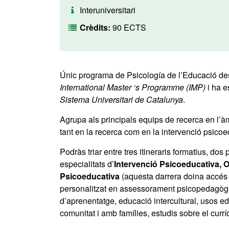
Interuniversitari
Crèdits:
90 ECTS
Únic programa de Psicología de l’Educació des d
International Master ‘s Programme (IMP)
i ha e
Sistema Universitari de Catalunya
.
Agrupa als principals equips de recerca en l’àm
tant en la recerca com en la intervenció psicoe
Podràs triar entre tres itineraris formatius, dos
especialitats d’
Intervenció Psicoeducativa, 
Psicoeducativa
(aquesta darrera doina accés al
personalitzat en assessorament psicopedagògic
d’aprenentatge, educació intercultural, usos ed
comunitat i amb famílies, estudis sobre el curr