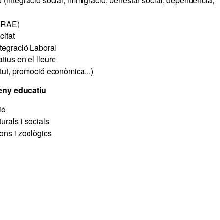
 (integració social, immigració, benestar social, dependència,
(CRAE)
citat
ntegració Laboral
ius en el lleure
ntut, promoció econòmica...)
eny educatiu
ió
rals i socials
ns i zoològics