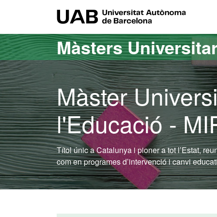
Ves al contingut principal
Ves a la navegació de la pàgina
UAB Uni
Màsters Universitar
Màster Universi
l'Educació - M
Títol únic a Catalunya i pioner a tot l’Estat, re
com en programes d’intervenció i canvi educatiu