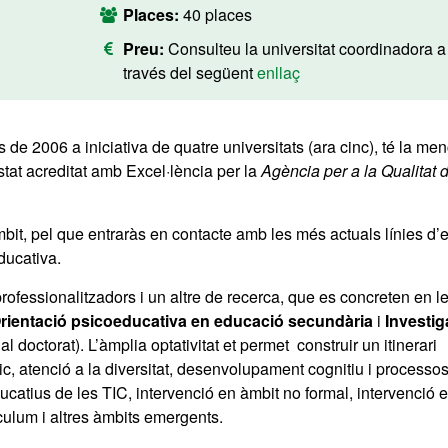
Places:
40 places
Preu:
Consulteu la universitat coordinadora a
través del següent
enllaç
e 2006 a iniciativa de quatre universitats (ara cinc), té la men
stat acreditat amb Excel·lència per la
Agència per a la Qualitat 
bit, pel que entraràs en contacte amb les més actuals línies d’e
ducativa.
 professionalitzadors i un altre de recerca, que es concreten en l
Orientació psicoeducativa en educació secundària
i
Investig
 doctorat). L’àmplia optativitat et permet construir un itinerari
, atenció a la diversitat, desenvolupament cognitiu i processo
ucatius de les TIC, intervenció en àmbit no formal, intervenció e
ículum i altres àmbits emergents.