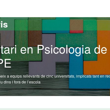
versitat Autònoma de Barcelona
is
tari en Psicologia de
IPE
uneix a equips rellevants de cinc universitats, implicats tant en r
 dins i fora de l’escola