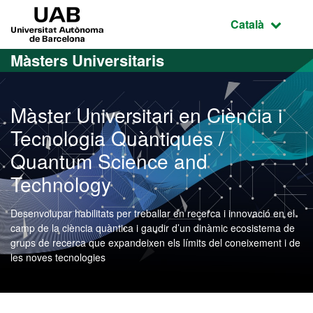
Ves al contingut principal
Ves a la navegació de la pàgina
UAB Universitat Autònoma de Barcelona
Idioma selecci
Català
Màsters Universitaris
Màster Universitari en Ciència i
Tecnologia Quàntiques /
Quantum Science and
Technology
Desenvolupar habilitats per treballar en recerca i innovació en el
camp de la ciència quàntica i gaudir d’un dinàmic ecosistema de
grups de recerca que expandeixen els límits del coneixement i de
les noves tecnologies