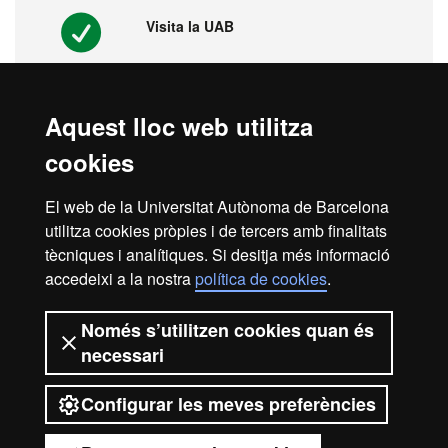
Visita la UAB
Aquest lloc web utilitza
Vídeos. Fira virtual de màsters,
cookies
postgraus i doctorats
El web de la Universitat Autònoma de Barcelona
utilitza cookies pròpies i de tercers amb finalitats
tècniques i analítiques. Si desitja més informació
1ª universitat a l'Estat espanyol i 149
del món
accedeixi a la nostra
política de cookies
.
Només s’utilitzen cookies quan és
necessari
Configurar les meves preferències
2026 Universitat Autònoma de
Barcelona