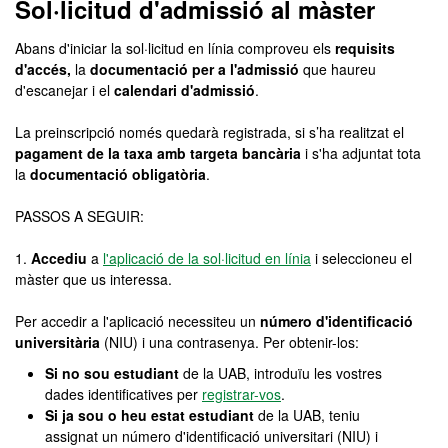
Sol·licitud d'admissió al màster
Abans d'iniciar la sol·licitud en línia comproveu els
requisits
d'accés,
la
documentació per a l'admissió
que haureu
d'escanejar i el
calendari d'admissió
.
La preinscripció només quedarà registrada, si s’ha realitzat el
pagament de la taxa amb targeta bancària
i s'ha adjuntat tota
la
documentació obligatòria
.
PASSOS A SEGUIR:
1.
Accediu
a
l'aplicació de la sol·licitud en línia
i seleccioneu el
màster que us interessa.
Per accedir a l'aplicació necessiteu un
número d'identificació
universitària
(NIU) i una contrasenya. Per obtenir-los:
Si no sou estudiant
de la UAB, introduïu les vostres
dades identificatives per
registrar-vos
.
Si ja sou o heu estat estudiant
de la UAB, teniu
assignat un número d'identificació universitari (NIU) i