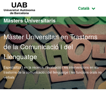
Ves al contingut principal
Ves a la navegació de la pàgina
UAB Universitat Autònoma de Barcelona
Idioma selecci
Català
Màsters Universitaris
Màster Universitari en Trastorns
de la Comunicació i del
Llenguatge
Especialitza’t en la recerca, l’avaluació i les intervencions en els
trastorns de la comunicació i del llenguatge i les funcions orals no
verbals
Màster Oficial - Trastorns