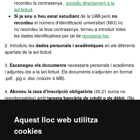
recordeu la contrasenya,
accediu directament a la
sol·licitud
.
Si ja sou o heu estat estudiant
de la UAB però
no
recordeu
el número d'identificació universitari (NIU) i/o
no recordeu la teva contrasenya, torneu a introduir totes
les dades identificatives per tal de
recuperar-los.
2. Introduïu les
dades personals i acadèmiques
en els diferents
apartats de la sol·licitud.
3.
Escanegeu els documents
necessaris personals i acadèmics
i adjunteu-los a la sol·licitud. Els documents s'adjunten en format
.pdf, .jpg o .doc (màxim 4 MB).
4.
Aboneu la taxa d'inscripció obligatòria
(30,21 euros no
reemborsables) amb
targeta bancària de crèdit o de dèbit
. (No
serà necessari en el cas dels màsters Erasmus Mundus i del
màster
de Logística i Gestió de la Cadena de Subministrament /
Aquest lloc web utilitza
Logistics and Supply Chain Management)
cookies
5. Si voleu, podeu descarregar-vos el
comprovant
de la
sol·licitud d'admissió.