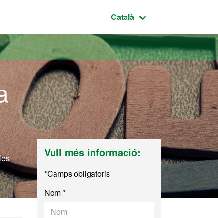
Idioma seleccionat:
Català
a
Vull més informació:
les
*Camps obligatoris
Nom *