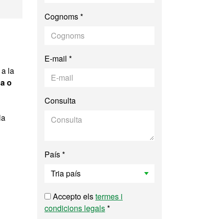
 Comunicació i del 
Cognoms *
E-mail *
 a la
sa o
Consulta
la
País *
Accepto els
termes i
condicions legals
*