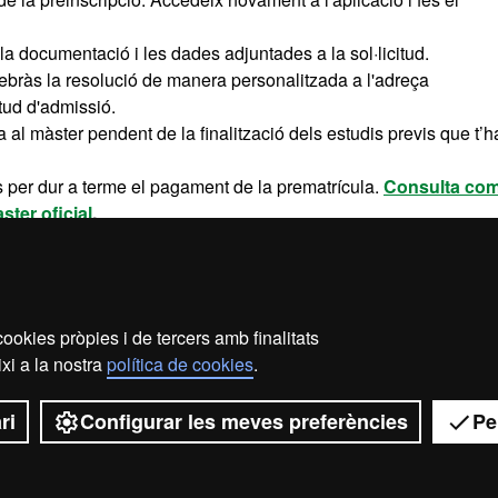
t la documentació i les dades adjuntades a la sol·licitud.
rebràs la resolució de manera personalitzada a l'adreça
itud d'admissió.
 al màster pendent de la finalització dels estudis previs que t’
mits per dur a terme el pagament de la prematrícula.
Consulta co
ster oficial
.
r però, de moment, no hi ha places vacants.
ster. Els motius de la denegació els rebràs a la resolució que
ookies pròpies i de tercers amb finalitats
xi a la nostra
política de cookies
.
2026 Universitat Autònoma de Barcelona
ri
Configurar les meves preferències
Pe