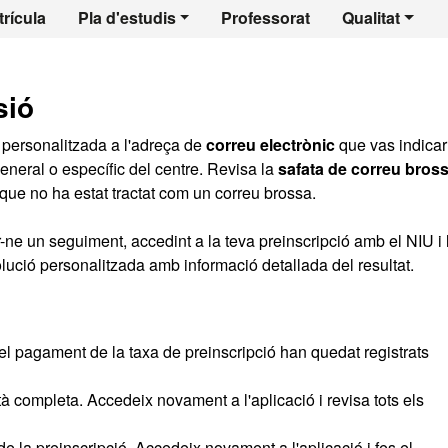
l - Trastorns de la
rícula
Pla d'estudis
Professorat
Qualitat
sió
personalitzada a l'adreça de
correu electrònic
que vas indicar
general o específic del centre. Revisa la
safata de correu bros
que no ha estat tractat com un correu brossa.
r-ne un seguiment, accedint a la teva preinscripció amb el NIU i 
olució personalitzada amb informació detallada del resultat.
d i el pagament de la taxa de preinscripció han quedat registrats
està completa. Accedeix novament a l'aplicació i revisa tots els
 la preinscripció. Accedeix novament a l'aplicació i fes el