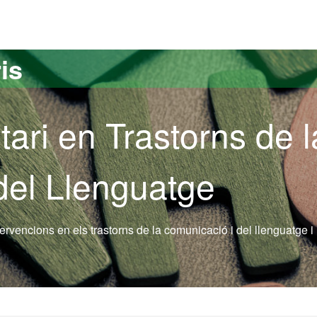
versitat Autònoma de Barcelona
is
tari en Trastorns de l
del Llenguatge
ntervencions en els trastorns de la comunicació i del llenguatge i 