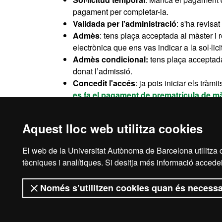
pagament per completar-la.
Validada per l'administració
: s'ha revisa
Admès
: tens plaça acceptada al màster i 
electrònica que ens vas indicar a la sol·lic
Admès condicional:
tens plaça acceptada
donat l’admissió.
Concedit l'accés
: ja pots iniciar els trà
es fa el pagament de prematrícula de mà
Llista d'espera
: has estat admès al màste
Sol·licitud denegada
: no tens plaça al mà
Aquest lloc web utilitza cookies
farem arribar al teu correu electrònic.
El web de la Universitat Autònoma de Barcelona utilitza c
tècniques i analítiques. Si desitja més informació accedei
Només s’utilitzen cookies quan és necessa