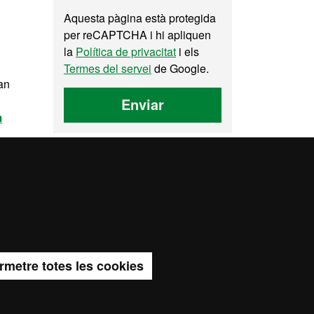
Aquesta pàgina està protegida
per reCAPTCHA i hi apliquen
la
Política de privacitat
i els
Termes del servei
de Google.
han
Enviar
m
rmetre totes les cookies