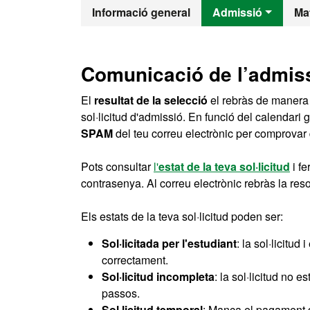
Màster Oficia
Informació general
Admissió
Mat
Comunicació de l’admis
El
resultat de la selecció
el rebràs de manera 
sol·licitud d'admissió. En funció del calendari 
SPAM
del teu correu electrònic per comprovar 
Pots consultar
l'
estat de la teva sol·licitud
i fe
contrasenya. Al correu electrònic rebràs la res
Els estats de la teva sol·licitud poden ser:
Sol·licitada per l'estudiant
: la sol·licitu
correctament.
Sol·licitud incompleta
: la sol·licitud no 
passos.
Sol·licitud temporal
: Manca el pagament de