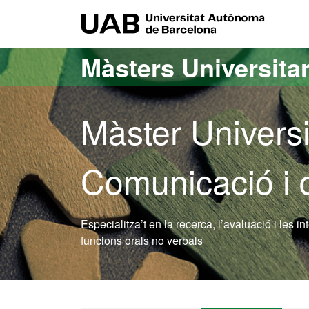
Ves al contingut principal
Ves a la navegació de la pàgina
UAB Uni
Màsters Universitar
Màster Universi
Comunicació i 
Especialitza’t en la recerca, l’avaluació i les i
funcions orals no verbals