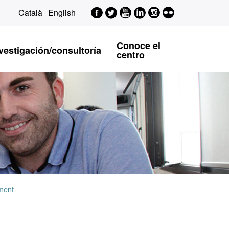
Facebook
Twitter
Youtube
LinkedIn
Instagram
Flickr
Català
English
EPSI
EPSI
EPSI
EPSI
EPSI
Conoce el
vestigación/consultoría
centro
ment