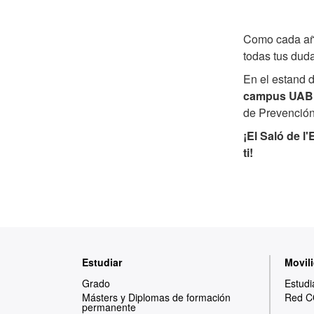
Como cada a
todas tus dud
En el estand 
campus UAB co
de Prevención 
¡El Saló de 
ti!
Mapa
Estudiar
Movili
web
Grado
Estudi
Másters y Diplomas de formación
Red C
permanente