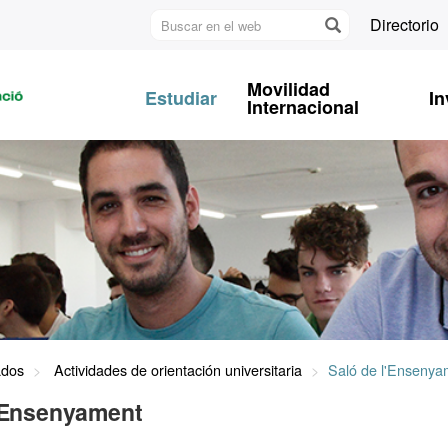
Buscar
Directorio
en
U
el
A
web
Movilidad
Estudiar
In
B
Internacional
ados
Actividades de orientación universitaria
Saló de l'Ensenya
l'Ensenyament