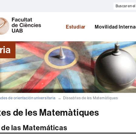
Buscar
en
U
el
A
web
B
Estudiar
Movilidad Interna
ria
ades de orientación universitaria
Dissabtes de les Matemàtiques
tes de les Matemàtiques
de las Matemáticas