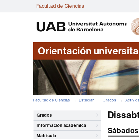
Facultad de Ciencias
Orientación universita
Facultad de Ciencias
Estudiar
Grados
Activid
Dissab
Grados
Información académica
Sábados 
Matrícula