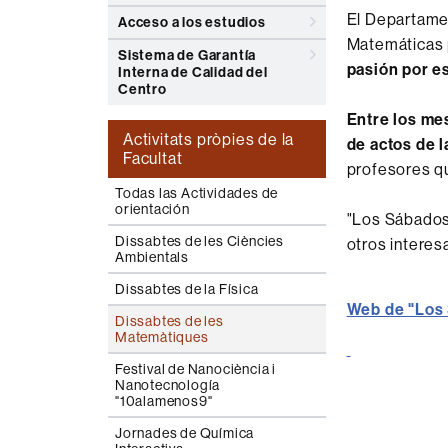
El Departame
Acceso a los estudios
Matemáticas
Sistema de Garantía
pasión por es
Interna de Calidad del
Centro
Entre los me
Activitats pròpies de la
de actos de l
Facultat
profesores q
Todas las Actividades de
orientación
"Los Sábados 
Dissabtes de les Ciències
otros interes
Ambientals
Dissabtes de la Física
Web de "Los 
Dissabtes de les
Matemàtiques
Festival de Nanociència i
Nanotecnología
"10alamenos9"
Jornades de Química