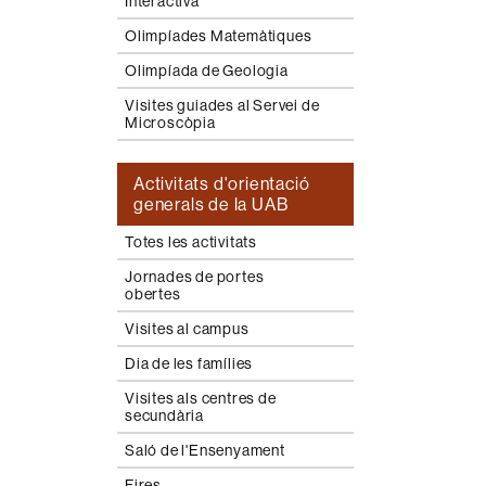
Interactiva
Olimpíades Matemàtiques
Olimpíada de Geologia
Visites guiades al Servei de
Microscòpia
Activitats d'orientació
generals de la UAB
Totes les activitats
Jornades de portes
obertes
Visites al campus
Dia de les famílies
Visites als centres de
secundària
Saló de l'Ensenyament
Fires