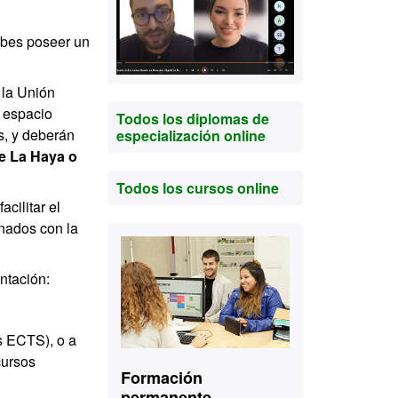
ebes poseer un
 la Unión
 espacio
Todos los diplomas de
s, y deberán
especialización online
de La Haya o
Todos los cursos online
cilitar el
onados con la
Contacto
ntación:
s ECTS), o a
cursos
Formación
permanente