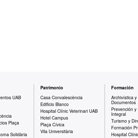
Patrimonio
Formación
ventos UAB
Casa Convalescència
Archivística 
Documentos
Edificio Blanco
Prevención y
Hospital Clínic Veterinari UAB
Integral
cència
Hotel Campus
Turismo y Dir
cios Plaça
Plaça Cívica
Formación Pr
Vila Universitària
oma Solidària
Hospital Clíni