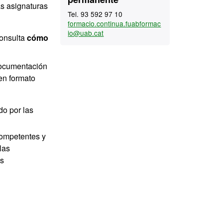
s asignaturas
Tel. 93 592 97 10
formacio.continua.fuabformac
io@uab.cat
Consulta
cómo
documentación
en formato
do por las
competentes y
las
as