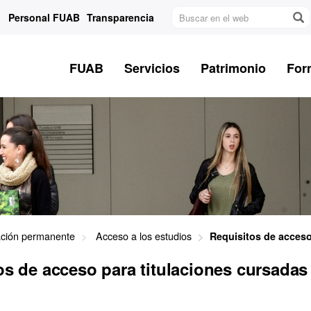
Buscar
Personal FUAB
Transparencia
en
el
web
FUAB
Servicios
Patrimonio
For
ción permanente
Acceso a los estudios
Requisitos de acceso
os de acceso para titulaciones cursadas