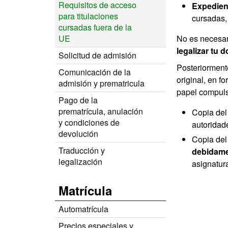
Requisitos de acceso
Expedien
para titulaciones
cursadas, 
cursadas fuera de la
UE
No es necesari
legalizar tu 
Solicitud de admisión
Posteriorment
Comunicación de la
original, en fo
admisión y prematricula
papel compul
Pago de la
prematrícula, anulación
Copia de
y condiciones de
autoridad
devolución
Copia de
Traducción y
debidame
legalización
asignatura
Matrícula
Automatrícula
Precios especiales y