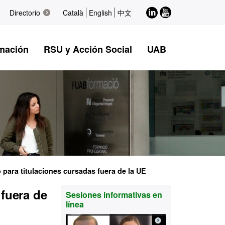
LinkedIn
Youtube
Directorio
Català
English
中文
mación
RSU y Acción Social
UAB
 para titulaciones cursadas fuera de la UE
Información
 fuera de
Sesiones informativas en
línea
complementaria