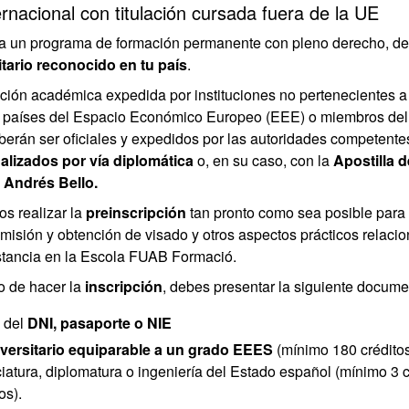
rnacional con titulación cursada fuera de la UE
a un programa de formación permanente con pleno derecho, d
sitario reconocido en tu país
.
ión académica expedida por instituciones no pertenecientes a
 países del Espacio Económico Europeo (EEE) o miembros del
erán ser oficiales y expedidos por las autoridades competente
galizados por vía diplomática
o, en su caso, con la
Apostilla 
 Andrés Bello.
 realizar la
preinscripción
tan pronto como sea posible para fa
isión y obtención de visado y otros aspectos prácticos relaci
estancia en la Escola FUAB Formació.
 de hacer la
inscripción
, debes presentar la siguiente docume
 del
DNI, pasaporte o NIE
versitario
equiparable a un grado EEES
(mínimo 180 crédito
ciatura, diplomatura o ingeniería del Estado español (mínimo 3 
s).