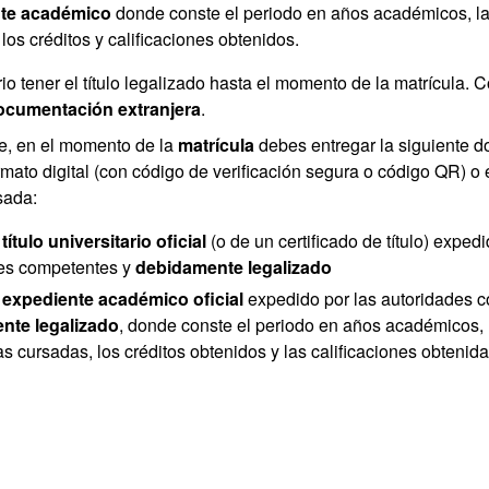
te académico
donde conste el periodo en años académicos, la
los créditos y calificaciones obtenidos.
o tener el título legalizado hasta el momento de la matrícula. 
documentación extranjera
.
e, en el momento de la
matrícula
debes entregar la siguiente 
rmato digital (con código de verificación
segura o código QR) o 
sada:
l
título universitario
oficial
(o de un certificado de título) expedi
es competentes y
debidamente legalizado
l
expediente académico
oficial
expedido por las autoridades 
nte legalizado
, donde conste el periodo en años académicos, 
s cursadas, los créditos obtenidos y las calificaciones obtenid