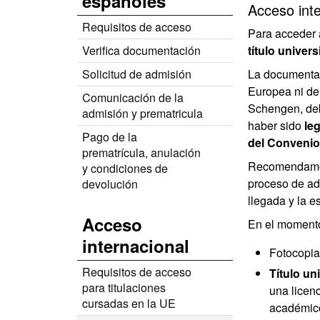
españoles
Acceso inte
Requisitos de acceso
Para acceder 
Verifica documentación
título univer
Solicitud de admisión
La documentac
Europea ni de
Comunicación de la
Schengen, deb
admisión y prematricula
haber sido
le
Pago de la
del Convenio
prematrícula, anulación
Recomendamos
y condiciones de
proceso de adm
devolución
llegada y la 
Acceso
En el momento
internacional
Fotocopia
Requisitos de acceso
Título uni
para titulaciones
una licen
cursadas en la UE
académico