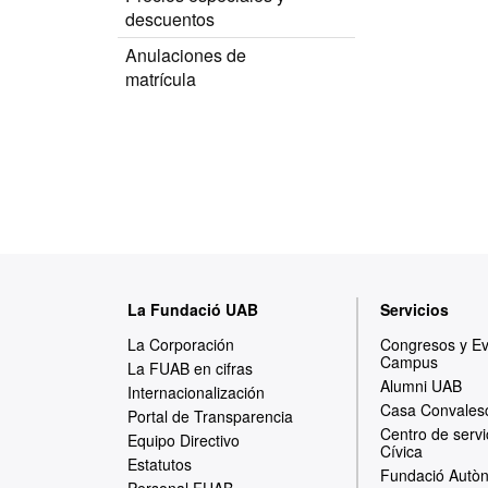
descuentos
Anulaciones de
matrícula
M
La Fundació UAB
Servicios
a
La Corporación
Congresos y E
Campus
p
La FUAB en cifras
Alumni UAB
Internacionalización
a
Casa Convales
Portal de Transparencia
Centro de servi
w
Equipo Directivo
Cívica
Estatutos
e
Fundació Autòn