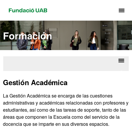
Cli
aq
pa
Formación
de
el
me
de
Fu
Despl
Servi
UA
la
de 
Gestión Académica
Escu
naveg
La Gestión Académica se encarga de las cuestiones
administrativas y académicas relacionadas con profesores y
estudiantes, así como de las tareas de soporte, tanto de las
áreas que componen la Escuela como del servicio de la
docencia que se imparte en sus diversos espacios.