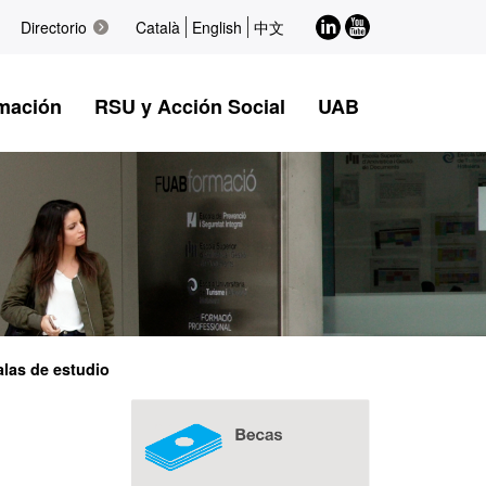
LinkedIn
Youtube
Directorio
Català
English
中文
mación
RSU y Acción Social
UAB
alas de estudio
Información
complementaria