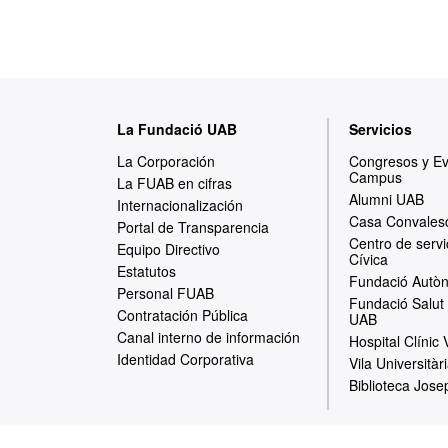
M
La Fundació UAB
Servicios
a
La Corporación
Congresos y E
Campus
p
La FUAB en cifras
Alumni UAB
Internacionalización
a
Casa Convales
Portal de Transparencia
Centro de servi
w
Equipo Directivo
Cívica
Estatutos
e
Fundació Autòn
Personal FUAB
Fundació Salut 
b
Contratación Pública
UAB
Canal interno de información
Hospital Clínic
Identidad Corporativa
Vila Universitàr
Biblioteca Jose