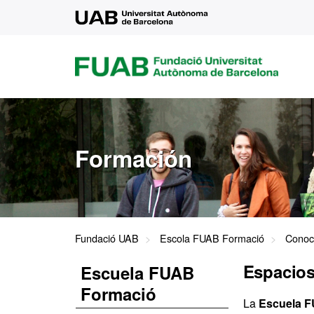
UAB
FUAB
FUNDACIÓ
UNIVERSITAT
AUTÒNOMA
DE
BARCELONA
Formación
Fundació UAB
Escola FUAB Formació
Conoc
Espacios
Escuela FUAB
Formació
La
Escuela 