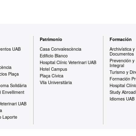
Patrimonio
Formación
ventos UAB
Casa Convalescència
Archivística 
Documentos
Edificio Blanco
Prevención y
Hospital Clínic Veterinari UAB
Integral
cència
Hotel Campus
Turismo y Dir
cios Plaça
Plaça Cívica
Formación Pr
Vila Universitària
oma Solidària
Hospital Clíni
i Envelliment
Study Abroad
Idiomes UAB
 Veterinari UAB
ia
p Laporte