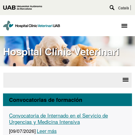
Accede
Català
Universitat
al
Despliega
Autònoma
contenido
buscador
principal
de
Despl
Barcelona
naveg
Hospital Clínic Veterinari
Desp
El
la
HC
Convocatorias de formación
nave
Convocatoria de Internado en el Servicio de
Urgencias y Medicina Intensiva
[09/07/2026]
Leer más