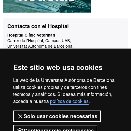
Contacto
Contacta con el Hospital
Hospital Clínic Veterinari
Carrer de l'Hospital, Campus UAB,
Universitat Autònoma de Barcelona.
08193 Bellaterra
(Cerdanyola del Vallès)
Este sitio web usa cookies
Correo:
hcv@uab.cat
Urgencias:
La web de la Universitat Autònoma de Barcelona
De lunes a viernes, de 9 a 20h:
93 581 18 94
utiliza cookies propias y de terceros con fines
técnicos y analíticos. Si desea más información,
De lunes a viernes de 20 a 9h y fines de semana:
660 68 18 94
acceda a nuestra
política de cookies
.
Caballos:
649 19 12 06
Solo usar cookies necesarias
Configurar mis preferencias