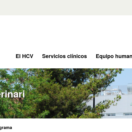
El HCV
Servicios clínicos
Equipo huma
rinari
grama