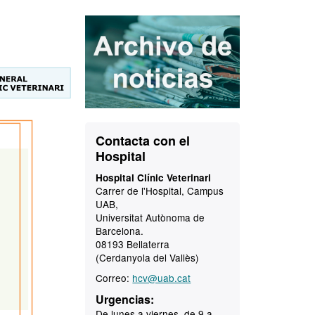
Información
complementaria
Contacto
Contacta con el
Hospital
Hospital Clínic Veterinari
Carrer de l'Hospital, Campus
UAB,
Universitat Autònoma de
Barcelona.
08193 Bellaterra
(Cerdanyola del Vallès)
Correo:
hcv@uab.cat
Urgencias:
De lunes a viernes, de 9 a