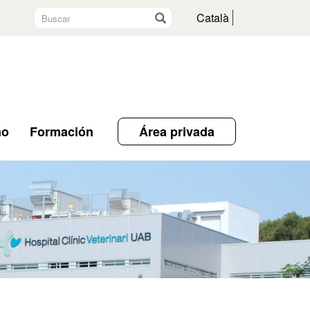
Buscar
Ir
Català
no
Formación
Área privada