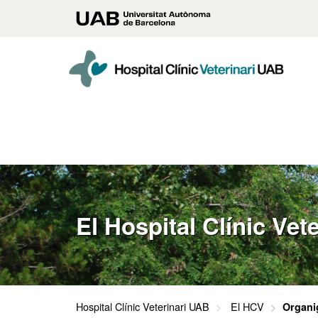
Accede
Universitat
al
contenido
Autònoma
principal
de
Barcelona
El Hospital Clínic Vete
Hospital Clínic Veterinari UAB
El HCV
Organi