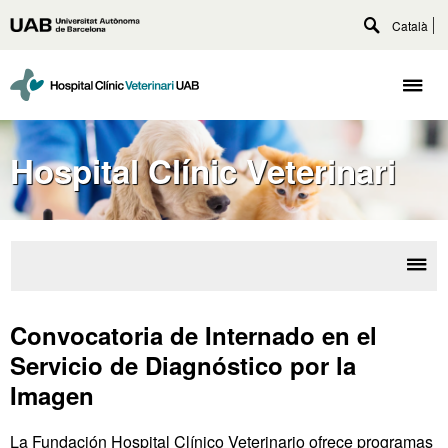
Accede
Català
Universitat
al
Despliega
Autònoma
contenido
buscador
principal
de
Despl
Barcelona
naveg
Hospital Clínic Veterinari
Desp
Con
la
de 
Convocatoria de Internado en el
nave
Servicio de Diagnóstico por la
Imagen
La Fundación Hospital Clínico Veterinario ofrece programas