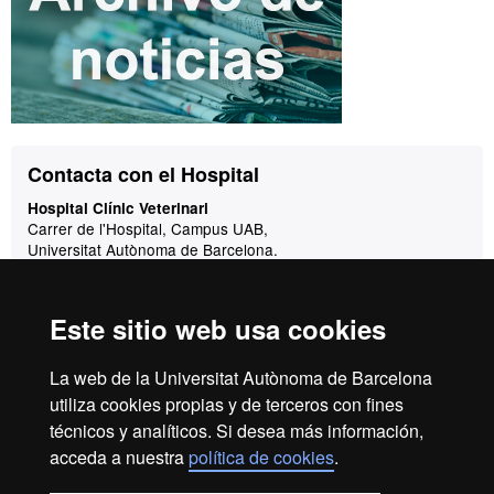
Contacto
Contacta con el Hospital
Hospital Clínic Veterinari
Carrer de l'Hospital, Campus UAB,
Universitat Autònoma de Barcelona.
08193 Bellaterra
(Cerdanyola del Vallès)
Este sitio web usa cookies
Correo:
hcv@uab.cat
Urgencias:
La web de la Universitat Autònoma de Barcelona
De lunes a viernes, de 9 a 20h:
93 581 18 94
utiliza cookies propias y de terceros con fines
técnicos y analíticos. Si desea más información,
De lunes a viernes de 20 a 9h y fines de semana:
660 68 18 94
acceda a nuestra
política de cookies
.
Caballos: