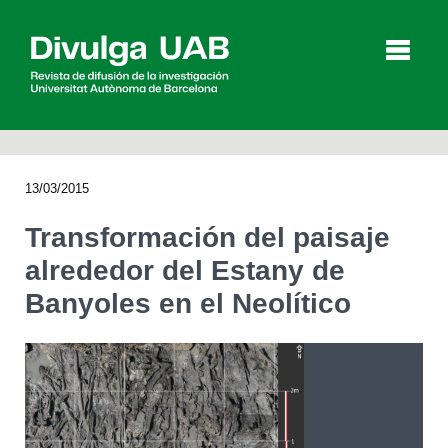
p
a
l
13/03/2015
Artículos
Entrevistas
Vídeos
Transformación del paisaje
alrededor del Estany de
Banyoles en el Neolítico
Agenda
English
Català
BUSCAR