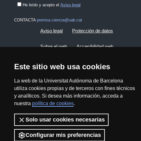
He leído y acepto el
Aviso legal
CONTACTA
premsa.ciencia@uab.cat
Aviso legal
Protección de datos
Sobre el web
Accesibilidad web
Mapa del web UAB
Este sitio web usa cookies
La web de la Universitat Autònoma de Barcelona
2026 Divulga UAB - Commons Reconocimiento -
utiliza cookies propias y de terceros con fines técnicos
No Comercial (CC BY NC) - ISSN: 2014-6388
y analíticos. Si desea más información, acceda a
View low-bandwidth version
nuestra
política de cookies
.
Solo usar cookies necesarias
Configurar mis preferencias