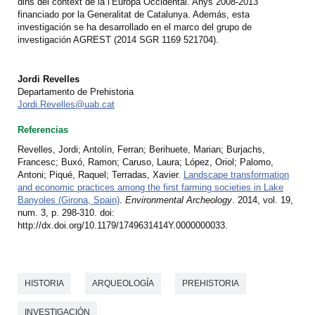
dins del context de la l’Europa Occidental. Anys 2008-2013’
financiado por la Generalitat de Catalunya. Además, esta
investigación se ha desarrollado en el marco del grupo de
investigación AGREST (2014 SGR 1169 521704).
Jordi Revelles
Departamento de Prehistoria
Jordi.Revelles@uab.cat
Referencias
Revelles, Jordi; Antolín, Ferran; Berihuete, Marian; Burjachs,
Francesc; Buxó, Ramon; Caruso, Laura; López, Oriol; Palomo,
Antoni; Piqué, Raquel; Terradas, Xavier.
Landscape transformation
and economic practices among the first farming societies in Lake
Banyoles (Girona, Spain)
.
Environmental Archeology
. 2014, vol. 19,
num. 3, p. 298-310. doi:
http://dx.doi.org/10.1179/1749631414Y.0000000033.
HISTORIA
ARQUEOLOGÍA
PREHISTORIA
INVESTIGACIÓN