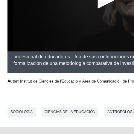
s
e
c
o
n
d
s
profesional de educadores. Una de sus contribuciones má
formalización de una metodología comparativa de invest
Autor:
Institut de Ciències de l'Educació y Àrea de Comunicació i de Pr
SOCIOLOGÍA
CIENCIAS DE LA EDUCACIÓN
ANTROPOLOGÍ