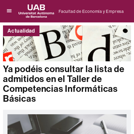
Facultad de Economía y Empresa
Clica
UAB
aquí
Universitat
para
Actualidad
Autònoma
desplegar
de
el
Barcelona
menú
de
Facultad
de
Ya podéis consultar la lista de
Economía
y
admitidos en el Taller de
Empresa
Competencias Informáticas
Básicas