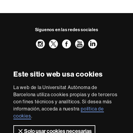
Síguenos en las redes sociales
Instagram
Twitter
Facebook
Youtube
LinkedIn
FFL
FFL
FFL
FFL
UAB
Reconocimiento internacional de la excelencia
HR
Este sitio web usa cookies
Excellence
in
La web de la Universitat Autònoma de
Research
Con la financiación de
-
Barcelona utiliza cookies propias y de terceros
Euraxess
con fines técnicos y analíticos. Si desea más
información, acceda a nuestra
política de
cookies
.
Sobre
esta
Solo usar cookies necesarias