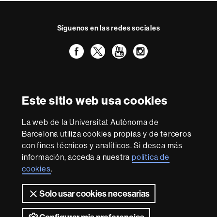
Síguenos en las redes sociales
Facebook
Twitter
YouTube
Instagram
Reconocimiento internacional de la excelencia
HR
Este sitio web usa cookies
Excellence
in
La web de la Universitat Autònoma de
Research
Con la financiación de
-
Barcelona utiliza cookies propias y de terceros
Euraxess
con fines técnicos y analíticos. Si desea más
información, acceda a nuestra
política de
cookies
.
Sobre
esta
Solo usar cookies necesarias
web
Aviso legal
Protección de datos
Sobre el
web
Accesibilidad web
Mapa del web UAB