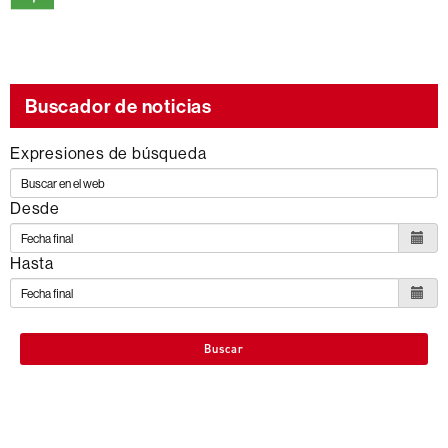
se
engloba
dentro
de
Buscador de noticias
los
Expresiones de búsqueda
siguientes
ODS
Desde
Hasta
Buscar