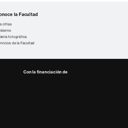
onoce la Facultad
s cifras
bierno
lería fotográfica
rvicios de la Facultad
Con la financiación de
 del web UAB