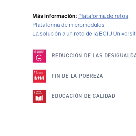
Más información:
Plataforma de retos
Plataforma de micromódulos
La solución a un reto de la ECIU Univers
Esta
noticia
REDUCCIÓN DE LAS DESIGUALD
se
engloba
FIN DE LA POBREZA
dentro
de
EDUCACIÓN DE CALIDAD
los
siguientes
ODS