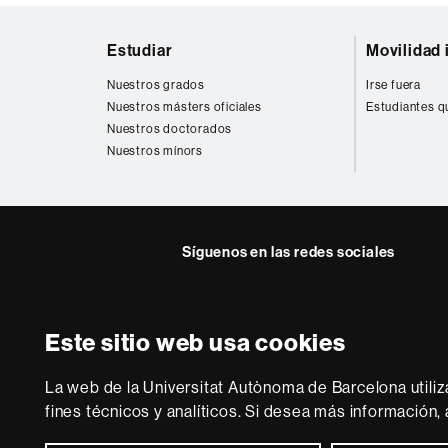
Mapa
Estudiar
Movilidad 
web
Nuestros grados
Irse fuera
Nuestros másters oficiales
Estudiantes q
Nuestros doctorados
Nuestros mínors
Síguenos en las redes sociales
Instagram
Twitter
Facebook
Youtub
Lin
FFL
FFL
FFL
FFL
UA
Este sitio web usa cookies
Sobre
esta
La web de la Universitat Autònoma de Barcelona utiliz
web
Aviso legal
P
fines técnicos y analíticos. Si desea más información