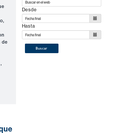
ue
Desde
o,
Hasta
on
s de
Buscar
,
 que