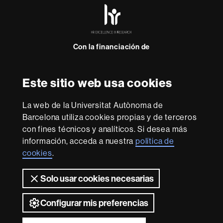
HR
Excellence
in
Research
Con la financiación de
-
Euraxess
Este sitio web usa cookies
Sobre
esta
La web de la Universitat Autònoma de
web
Aviso legal
Protección de datos
Sobre el
Barcelona utiliza cookies propias y de terceros
con fines técnicos y analíticos. Si desea más
web
Accesibilidad web
Mapa del web UAB
información, acceda a nuestra
política de
Somos una universidad líder que imparte una docencia
cookies
.
de calidad, diversificada, multidisciplinaria y flexible,
adecuada a las necesidades de la sociedad y adaptada a
Solo usar cookies necesarias
los nuevos modelos de la Europa del conocimiento. La
UAB es reconocida internacionalmente por la calidad y el
carácter innovador de su investigación.
Configurar mis preferencias
2026 Universitat Autònoma de Barcelona