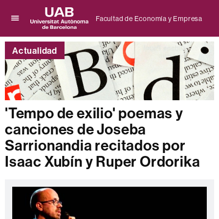
Facultad de Economía y Empresa
Clica
UAB
aquí
Universitat
para
Actualidad
Autònoma
desplegar
de
el
Barcelona
menú
de
Facultad
de
'Tempo de exilio' poemas y
Economía
canciones de Joseba
y
Empresa
Sarrionandia recitados por
Isaac Xubín y Ruper Ordorika