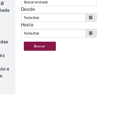
AB
Desde
riede
Hasta
adas
Buscar
vez
ión e
es