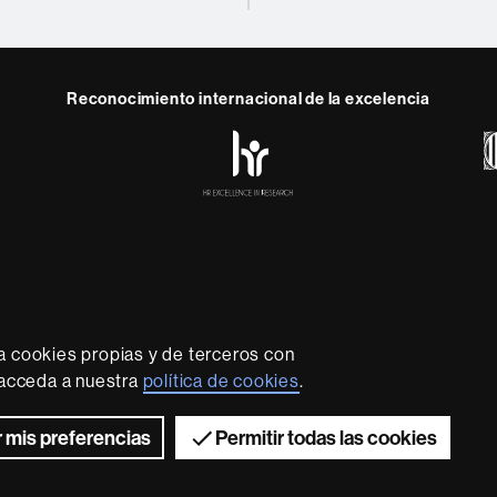
Reconocimiento internacional de la excelencia
HR
Excellence
in
Research
-
Euraxess
rotección de datos
Sobre el web
Accesibilidad web
Mapa
der que imparte una docencia de calidad, diversificada, multi
ecesidades de la sociedad y adaptada a los nuevos modelos
a cookies propias y de terceros con
B es reconocida internacionalmente por la calidad y el cará
, acceda a nuestra
política de cookies
.
investigación.
2026 Universitat Autònoma de Barcelona
 mis preferencias
Permitir todas las cookies