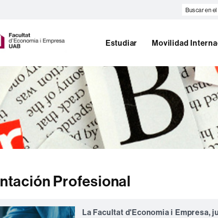
Buscar
en
U
el
A
web
Estudiar
Movilidad Interna
B
entación Profesional
La Facultat d'Economia i Empresa, j