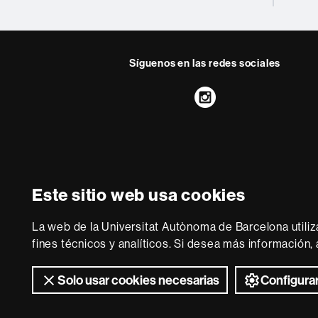
Síguenos en las redes sociales
Instagram
Sobre
esta
web
Aviso legal
P
Este sitio web usa cookies
Somos una universidad lí
adecuada a las n
La web de la Universitat Autònoma de Barcelona utiliz
conocimiento. La UA
fines técnicos y analíticos. Si desea más información
Solo usar cookies necesarias
Configurar