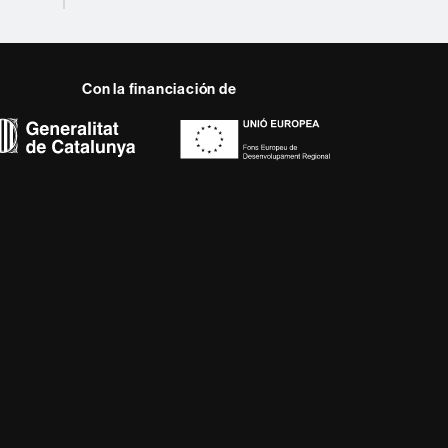
Con la financiación de
 del web UAB
disciplinaria y flexible,
 de la Europa del
cter innovador de su