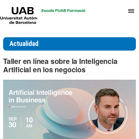
UAB
C
Universitat
Autònoma
a
de
p
Barcelona
d
Actualidad
el
m
Taller en línea sobre la Inteligencia
d
Artificial en los negocios
T
y
D
H