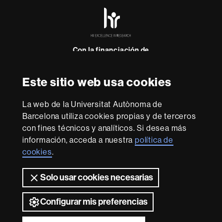
HR
Excellence
in
Research
-
Con la financiación de
Euraxess
Este sitio web usa cookies
Sobre
La web de la Universitat Autònoma de
esta
Barcelona utiliza cookies propias y de terceros
web
Aviso legal
Protección de datos
Sobre el
con fines técnicos y analíticos. Si desea más
web
Accesibilidad web
Mapa del web UAB
información, acceda a nuestra
política de
cookies
.
Somos una universidad líder que imparte una docencia
de calidad, diversificada, multidisciplinaria y flexible,
adecuada a las necesidades de la sociedad y adaptada a
Solo usar cookies necesarias
los nuevos modelos de la Europa del conocimiento. La
UAB es reconocida internacionalmente por la calidad y el
Configurar mis preferencias
carácter innovador de su investigación.
2026 Universitat Autònoma de Barcelona