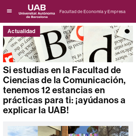
Facultad de Economía y Empresa
Clica
UAB
aquí
Universitat
para
Actualidad
Autònoma
desplegar
de
el
Barcelona
menú
de
Facultad
de
Si estudias en la Facultad de
Economía
y
Ciencias de la Comunicación,
Empresa
tenemos 12 estancias en
prácticas para ti: ¡ayúdanos a
explicar la UAB!