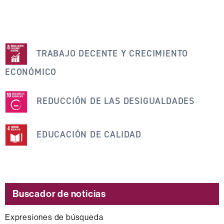
Esta
TRABAJO DECENTE Y CRECIMIENTO
noticia
se
ECONÓMICO
engloba
dentro
REDUCCIÓN DE LAS DESIGUALDADES
de
los
EDUCACIÓN DE CALIDAD
siguientes
ODS
Buscador de noticias
Expresiones de búsqueda