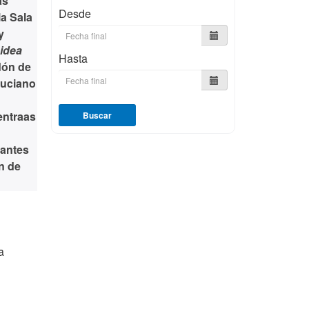
as
Desde
la Sala
y
 idea
Hasta
rdón de
Luciano
entraas
Buscar
iantes
n de
a