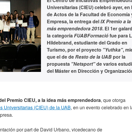
El Centro de Iniciativas Emprendedor
Universitarias (CIEU) celebró ayer, en 
de Actos de la Facultad de Economía 
Empresa, la entrega del
IX Premio a la
más emprendedora 2018
. El 1er gala
la categoría
FUABFormació
fue para 
Hildebrand, estudiante del Grado en
Turismo, por el proyecto
"Yuthka"
, mi
que el de de
Resto de la UAB
por la
propuesta
"Netsport"
de varios estud
del Máster en Dirección y Organizació
del Premio CIEU,
a la idea más emprendedora
, que otorga
s Universitarias (CIEU) de la UAB
, en un evento celebrado en l
presa.
ntación por part de David Urbano, vicedecano de