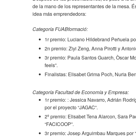
de la mano de los representantes de la mesa. É
idea más emprendedora:
Categoría FUABformació:
1r premio: Luciano Hildebrand Peñuela por
2n premio: Ziyi Zeng, Anna Pirotti y Antoni
3r premio: Paula Santos Guarch, Òscar Mo
feels”.
Finalistas: Elisabet Grima Poch, Nuria Be
Categoría Facultad de Economía y Empresa:
1r premio: : Jessica Navarro, Adrián Rod
por el proyecto “JAGAC”.
2º premio: Elisabet Tena Alarcon, Sara P
“FACICOOP”.
3r premio: Josep Arguimbau Marques por “