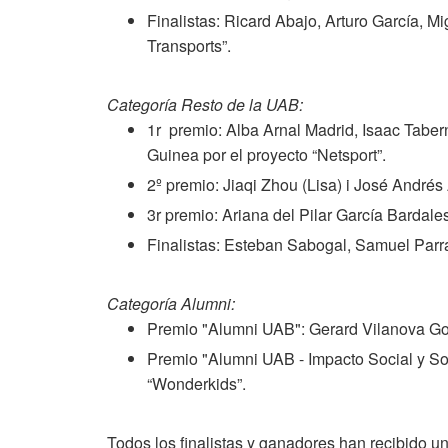
Finalistas: Ricard Abajo, Arturo García, M
Transports”.
Categoría Resto de la UAB:
1r premio: Alba Arnal Madrid, Isaac Tab
Guinea por el proyecto “Netsport”.
2º premio: Jiaqi Zhou (Lisa) i José Andrés
3r premio: Ariana del Pilar García Bardale
Finalistas: Esteban Sabogal, Samuel Parra
Categoría Alumni:
Premio "Alumni UAB": Gerard Vilanova God
Premio "Alumni UAB - Impacto Social y Sos
“Wonderkids”.
Todos los finalistas y ganadores han recibido u