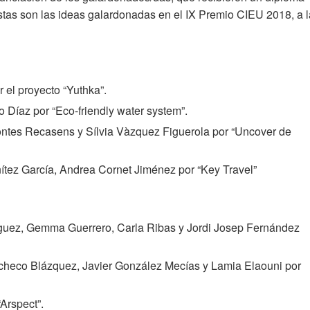
stas son las ideas galardonadas en el IX Premio CIEU 2018, a l
 el proyecto “Yuthka”.
o Díaz por “Eco-friendly water system”.
ntes Recasens y Sílvia Vàzquez Figuerola por “Uncover de
nítez García, Andrea Cornet Jiménez por “Key Travel”
ríguez, Gemma Guerrero, Carla Ribas y Jordi Josep Fernández
acheco Blázquez, Javier González Mecías y Lamia Elaouni por
Arspect”.