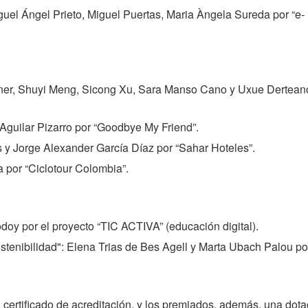
iguel Ángel Prieto, Miguel Puertas, Maria Àngela Sureda por “e-
erner, Shuyi Meng, Sicong Xu, Sara Manso Cano y Uxue Dertean
 Aguilar Pizarro por “Goodbye My Friend”.
s y Jorge Alexander García Díaz por “Sahar Hoteles”.
 por “Ciclotour Colombia”.
oy por el proyecto “TIC ACTIVA” (educación digital).
tenibilidad": Elena Trias de Bes Agell y Marta Ubach Palou po
n certificado de acreditación, y los premiados, además, una dota