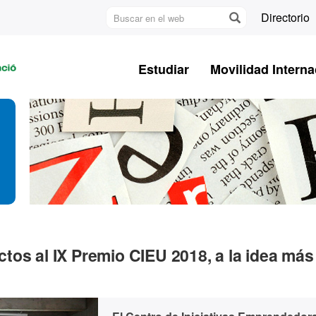
Buscar
Directorio
en
U
el
A
web
Estudiar
Movilidad Interna
B
tos al IX Premio CIEU 2018, a la idea más