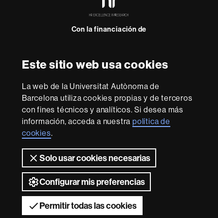
Excellence
in
Research
Con la financiación de
-
Euraxess
Este sitio web usa cookies
Sobre
esta
La web de la Universitat Autònoma de
web
Aviso legal
Protección de datos
Sobre el
Barcelona utiliza cookies propias y de terceros
con fines técnicos y analíticos. Si desea más
web
Accesibilidad web
Mapa del web UAB
información, acceda a nuestra
política de
Somos una universidad líder que imparte una docencia
cookies
.
de calidad, diversificada, multidisciplinaria y flexible,
adecuada a las necesidades de la sociedad y adaptada a
Solo usar cookies necesarias
los nuevos modelos de la Europa del conocimiento. La
UAB es reconocida internacionalmente por la calidad y el
carácter innovador de su investigación.
Configurar mis preferencias
2026 Universitat Autònoma de Barcelona
Permitir todas las cookies