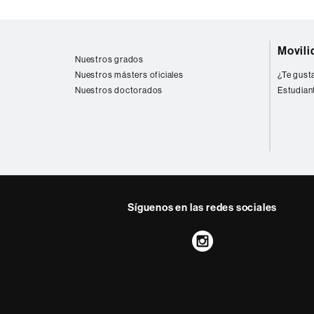
Mapa
Movili
web
Nuestros grados
Nuestros másters oficiales
¿Te gusta
Nuestros doctorados
Estudian
Síguenos en las redes sociales
Instagram
Sobre
esta