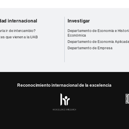
dad internacional
Investigar
ría ir de intercambio?
Departamento de Economía e Histori
Económica
tes que vienen a la UAB
Departamento de Economía Aplicad
Departamento de Empresa
Reconocimiento internacional de la excelencia
HR
Excellence
in
Research
-
Euraxess