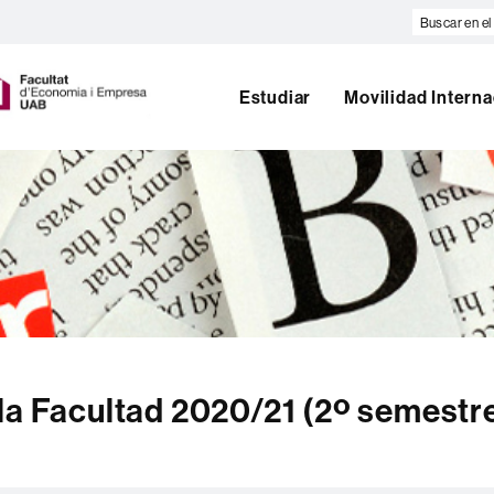
Buscar
en
U
el
A
web
Estudiar
Movilidad Interna
B
la Facultad 2020/21 (2º semestr