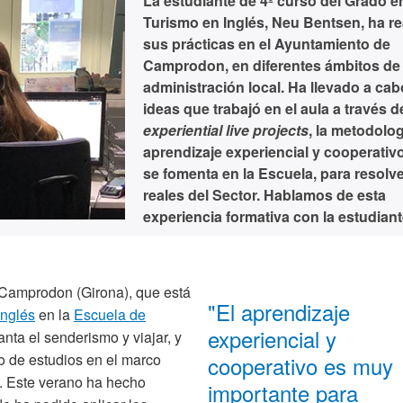
La estudiante de 4º curso del Grado e
Turismo en Inglés, Neu Bentsen, ha re
sus prácticas en el Ayuntamiento de
Camprodon, en diferentes ámbitos de 
administración local. Ha llevado a cab
ideas que trabajó en el aula a través d
experiential live projects
, la metodolo
aprendizaje experiencial y cooperativ
se fomenta en la Escuela, para resolve
reales del Sector. Hablamos de esta
experiencia formativa con la estudiant
 Camprodon (Girona), que está
"El aprendizaje
Inglés
en la
Escuela de
experiencial y
anta el senderismo y viajar, y
o de estudios en el marco
cooperativo es muy
. Este verano ha hecho
importante para