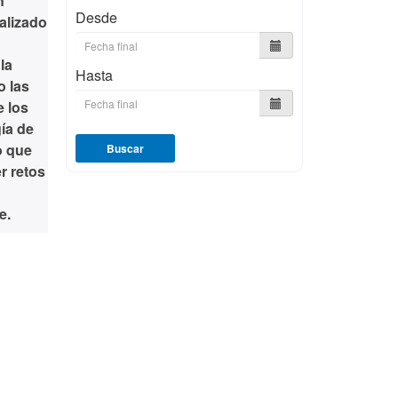
n
Desde
alizado
la
Hasta
o las
e los
gía de
o que
Buscar
r retos
e.