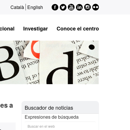
Facebook
Twitter
Youtube
LinkedIn
Instagram
Flickr
Català
English
cional
Investigar
Conoce el centro
les a
Buscador de noticias
Expresiones de búsqueda