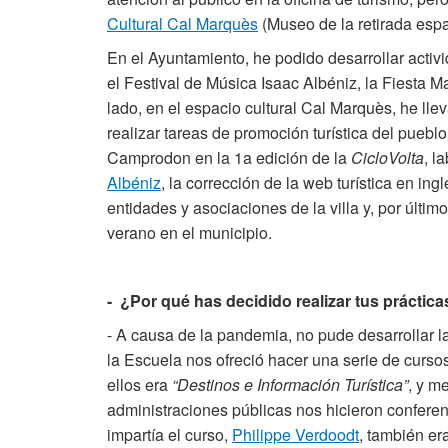
Cultural Cal Marquès
(Museo de la retirada espa
En el Ayuntamiento, he podido desarrollar activi
el Festival de Música Isaac Albéniz, la Fiesta 
lado, en el espacio cultural Cal Marquès, he l
realizar tareas de promoción turística del puebl
Camprodon en la 1a edición de la
CicloVolta
, l
Albéniz
, la corrección de la web turística en in
entidades y asociaciones de la villa y, por últim
verano en el municipio.
- ¿Por qué has decidido realizar tus práctica
- A causa de la pandemia, no pude desarrollar l
la Escuela nos ofreció hacer una serie de curso
ellos era
“Destinos e Información Turística”
, y m
administraciones públicas nos hicieron conferen
impartía el curso,
Philippe Verdoodt
, también er