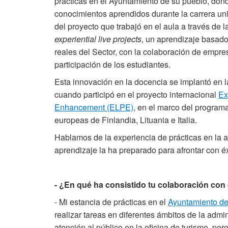
prácticas en el Ayuntamiento de su pueblo, dond
conocimientos aprendidos durante la carrera univ
del proyecto que trabajó en el aula a través de 
experiential live projects
, un aprendizaje basado
reales del Sector, con la colaboración de empres
participación de los estudiantes.
Esta innovación en la docencia se implantó en 
cuando participó en el proyecto internacional
Ex
Enhancement (ELPE)
, en el marco del progra
europeas de Finlandia, Lituania e Italia.
Hablamos de la experiencia de prácticas en la 
aprendizaje la ha preparado para afrontar con éx
- ¿En qué ha consistido tu colaboración con
- Mi estancia de prácticas en el
Ayuntamiento d
realizar tareas en diferentes ámbitos de la admi
atención al público en la oficina de turismo, pe