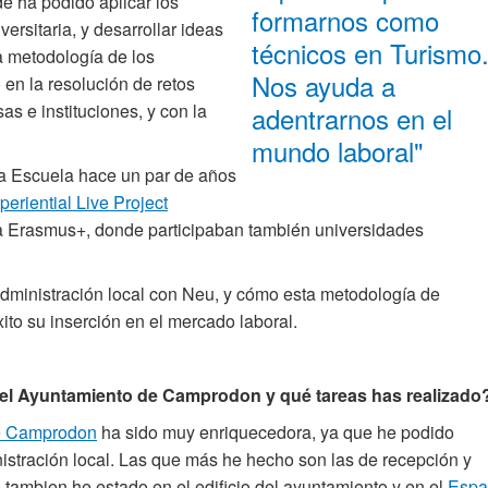
e ha podido aplicar los
formarnos como
ersitaria, y desarrollar ideas
técnicos en Turismo
la metodología de los
Nos ayuda a
 en la resolución de retos
as e instituciones, y con la
adentrarnos en el
mundo laboral"
la Escuela hace un par de años
periential Live Project
ma Erasmus+, donde participaban también universidades
administración local con Neu, y cómo esta metodología de
ito su inserción en el mercado laboral.
 el Ayuntamiento de Camprodon y qué tareas has realizado
e Camprodon
ha sido muy enriquecedora, ya que he podido
nistración local. Las que más he hecho son las de recepción y
ro tambien he estado en el edificio del ayuntamiento y en el
Espa