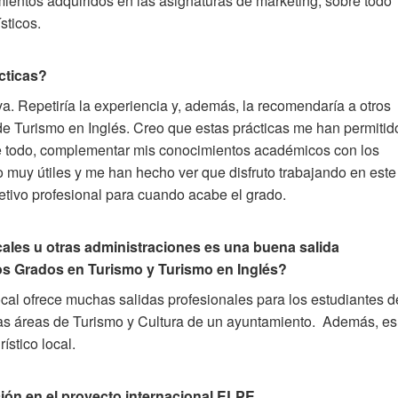
imientos adquiridos en las asignaturas de marketing, sobre todo
ísticos.
ácticas?
va. Repetiría la experiencia y, además, la recomendaría a otros
e Turismo en Inglés. Creo que estas prácticas me han permitid
bre todo, complementar mis conocimientos académicos con los
 muy útiles y me han hecho ver que disfruto trabajando en este
etivo profesional para cuando acabe el grado.
cales u otras administraciones es una buena salida
e los Grados en Turismo y Turismo en Inglés?
local ofrece muchas salidas profesionales para los estudiantes d
 las áreas de Turismo y Cultura de un ayuntamiento. Además, es
rístico local.
ción en el proyecto internacional ELPE.