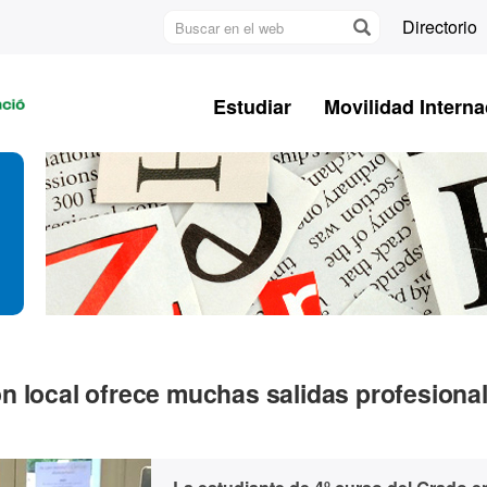
Buscar
Directorio
en
U
el
A
web
Estudiar
Movilidad Interna
B
n local ofrece muchas salidas profesiona