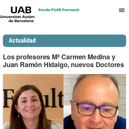
UAB
C
Universitat
Autònoma
a
de
p
Barcelona
d
Actualidad
el
m
Los profesores Mª Carmen Medina y
d
Juan Ramón Hidalgo, nuevos Doctores
P
y
S
I