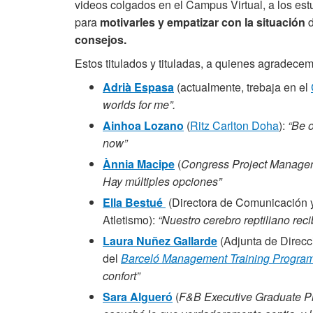
videos colgados en el Campus Virtual, a los estu
para
motivarles y empatizar con la situación
d
consejos.
Estos titulados y tituladas, a quienes agradecem
Adrià Espasa
(actualmente, trebaja en el
worlds for me”.
Ainhoa Lozano
(
Ritz Carlton Doha
):
“Be o
now”
Ànnia Macipe
(
Congress Project Manage
Hay múltiples opciones”
Ella Bestué
(Directora de Comunicación y
Atletismo):
“Nuestro cerebro reptiliano re
Laura Nuñez Gallarde
(Adjunta de Direcc
del
Barceló Management Training Progra
confort”
Sara Algueró
(
F&B Executive Graduate P