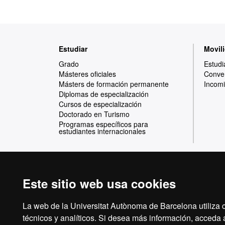
Mapa
Estudiar
Movili
web
Grado
Estudi
Másteres oficiales
Conven
Másters de formación permanente
Incomi
Diplomas de especialización
Cursos de especialización
Doctorado en Turismo
Programas específicos para
estudiantes internacionales
Este sitio web usa cookies
Reconocimiento internacional de la excelencia
HR
La web de la Universitat Autònoma de Barcelona utiliza c
técnicos y analíticos. Si desea más información, acceda