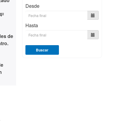
izado
Desde
4º
Hasta
des de
tro.
Buscar
de
n
s