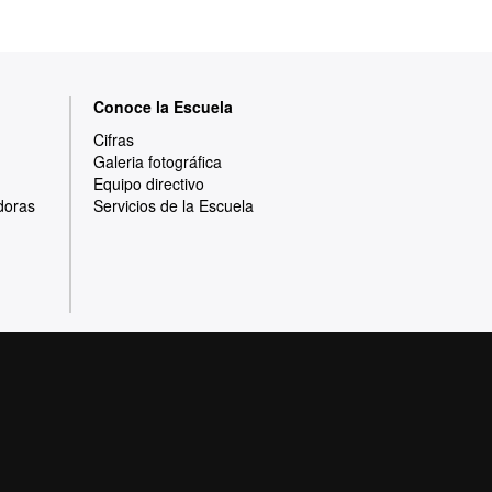
Conoce la Escuela
Cifras
Galeria fotográfica
Equipo directivo
doras
Servicios de la Escuela
Protección de datos
Sobre la web
e calidad, diversificada, multidisciplinaria y
adaptada a los nuevos modelos de la Europa del