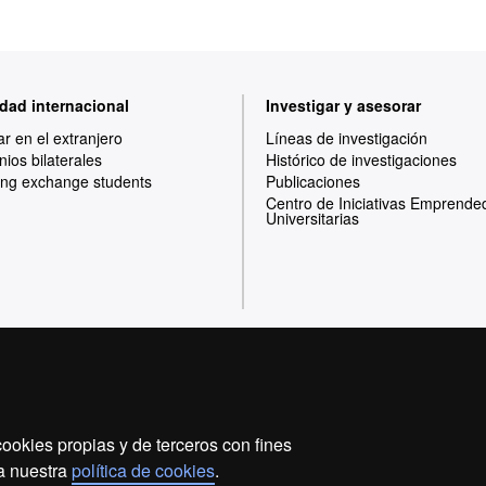
dad internacional
Investigar y asesorar
ar en el extranjero
Líneas de investigación
ios bilaterales
Histórico de investigaciones
ng exchange students
Publicaciones
Centro de Iniciativas Emprende
Universitarias
Inicio
Aviso legal
Política de privacidad
ookies propias y de terceros con fines
Somos una universidad líder que imparte una docencia d
 a nuestra
política de cookies
.
flexible, adecuada a las necesidades de la sociedad y 