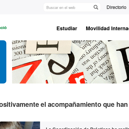
Buscar
Directorio
en
U
el
A
web
Estudiar
Movilidad Interna
B
 positivamente el acompañamiento que han