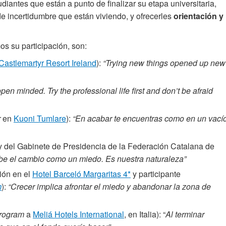
diantes que están a punto de finalizar su etapa universitaria,
e incertidumbre que están viviendo, y ofrecerles
orientación y
os su participación, son:
Castlemartyr Resort Ireland
):
“Trying new things opened up new
pen minded. Try the professional life first and don’t be afraid
r
en
Kuoni Tumlare
):
“En acabar te encuentras como en un vacío
 del Gabinete de Presidencia de la Federación Catalana de
cibe el cambio como un miedo. Es nuestra naturaleza”
ión en el
Hotel Barceló Margaritas 4*
y participante
m
):
“Crecer implica afrontar el miedo y abandonar la zona de
rogram
a
Meliá Hotels International
, en Italia): “
Al terminar