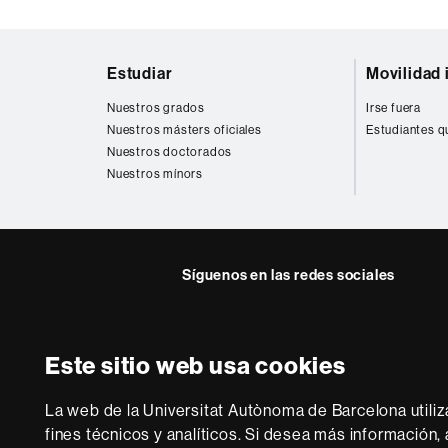
Mapa
Estudiar
Movilidad 
web
Nuestros grados
Irse fuera
Nuestros másters oficiales
Estudiantes q
Nuestros doctorados
Nuestros mínors
Síguenos en las redes sociales
Instagram
Twitter
Facebook
Youtub
Lin
FFL
FFL
FFL
FFL
UA
Este sitio web usa cookies
Sobre
esta
La web de la Universitat Autònoma de Barcelona utiliz
web
Aviso legal
P
fines técnicos y analíticos. Si desea más información