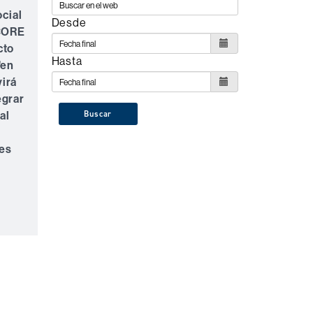
cial
Desde
 CORE
cto
Hasta
'en
virá
egrar
al
Buscar
nes