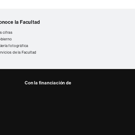
onoce la Facultad
s cifras
bierno
lería fotográfica
rvicios de la Facultad
Con la financiación de
 del web UAB