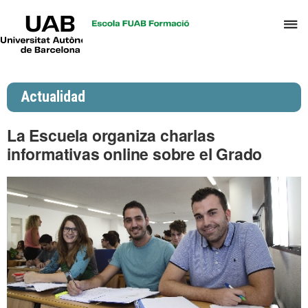
UAB
C
Universitat
Autònoma
a
de
p
Barcelona
d
Actualidad
el
m
La Escuela organiza charlas
d
informativas online sobre el Grado
P
y
S
I