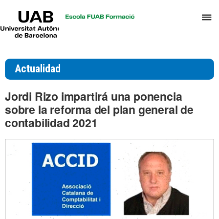
UAB
C
Universitat
Autònoma
a
de
p
Barcelona
d
Actualidad
el
m
Jordi Rizo impartirá una ponencia
d
sobre la reforma del plan general de
T
contabilidad 2021
y
D
H