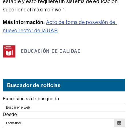
estable y esto requiere un sistema de educación
superior del máximo nivel".
Más información:
Acto de toma de posesión del
nuevo rector de la UAB
Esta
noticia
EDUCACIÓN DE CALIDAD
se
engloba
dentro
de
Buscador de noticias
los
Expresiones de búsqueda
siguientes
ODS
Desde