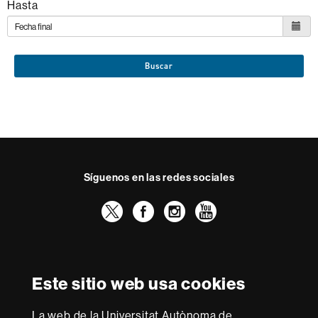
Hasta
Buscar
Síguenos en las redes sociales
Twitter
Facebook
Instagram
Youtube
Reconocimiento internacional de la excelencia
HR
Este sitio web usa cookies
Excellence
in
La web de la Universitat Autònoma de
Research