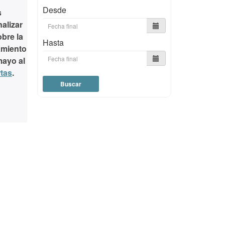
Desde
s
nalizar
obre la
Hasta
amiento
mayo al
rtas
.
Buscar