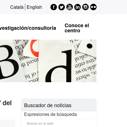
Facebook
Twitter
Youtube
LinkedIn
Instagram
Flickr
Català
English
EPSI
EPSI
EPSI
EPSI
EPSI
Conoce el
vestigación/consultoría
centro
 del
Buscador de noticias
Expresiones de búsqueda