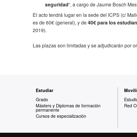
seguridad
”, a cargo de Jaume Bosch Mest
El acto tendrá lugar en la sede del ICPS (c/ Mal
es de 60€ (general), y de
40€ para los estudia
2019).
Las plazas son limitadas y se adjudicarán por or
Mapa
Estudiar
Movili
web
Grado
Estudi
Másters y Diplomas de formación
Red C
permanente
Cursos de especialización