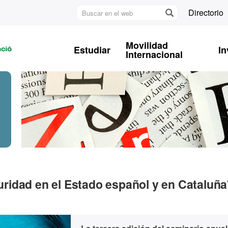
Buscar
Directorio
en
U
el
A
web
Movilidad
Estudiar
In
B
Internacional
guridad en el Estado español y en Cataluña'