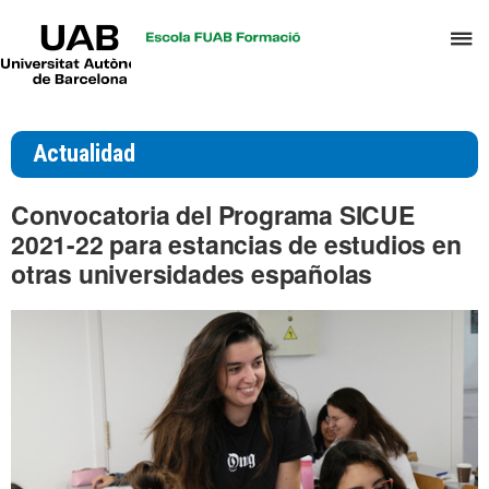
UAB
C
Universitat
Autònoma
a
de
p
Barcelona
d
Actualidad
el
m
Convocatoria del Programa SICUE
d
2021-22 para estancias de estudios en
T
otras universidades españolas
y
D
H