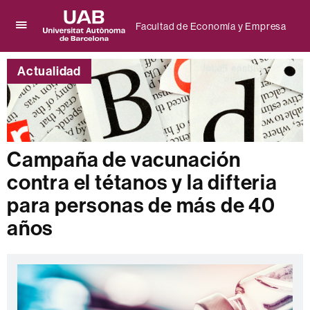
Facultad de Economía y Empresa
Clica
UAB
aquí
Universitat
para
Actualidad
Autònoma
desplegar
de
el
Barcelona
menú
de
Facultad
de
Campaña de vacunación
Economía
y
contra el tétanos y la difteria
Empresa
para personas de más de 40
años