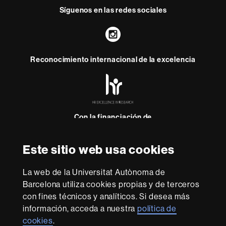
Síguenos en las redes sociales
Instagram
Reconocimiento internacional de la excelencia
HR
Excellence
in
Research
-
Con la financiación de
Euraxess
Este sitio web usa cookies
Sobre
esta
La web de la Universitat Autònoma de
Barcelona utiliza cookies propias y de terceros
web
Aviso legal
Protección de datos
Sobre el
con fines técnicos y analíticos. Si desea más
web
Accesibilidad web
Mapa del web UAB
información, acceda a nuestra
política de
cookies
.
Somos una universidad líder que imparte una docencia