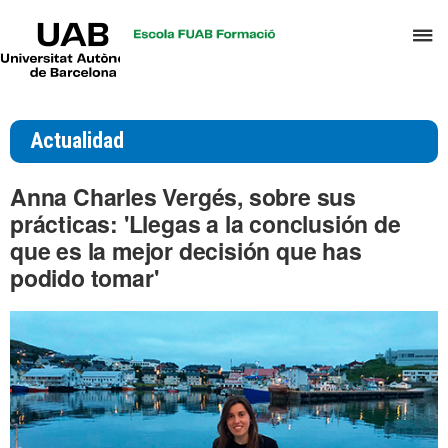
UAB
C
Universitat
Autònoma
a
de
p
Barcelona
d
Actualidad
el
m
Anna Charles Vergés, sobre sus
d
prácticas: 'Llegas a la conclusión de
T
que es la mejor decisión que has
y
podido tomar'
D
H