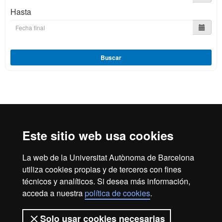
Hasta
Buscar
Reconocimiento internacional de la excelencia
HR
Este sitio web usa cookies
La web de la Universitat Autònoma de Barcelona
Excell
utiliza cookies propias y de terceros con fines
Inicio
Aviso legal
Política de privacidad
técnicos y analíticos. Si desea más información,
Protección de datos
Sobre la web
acceda a nuestra
política de cookies
.
Somos una universidad líder que imparte una docencia de
Solo usar cookies necesarias
calidad, diversificada, multidisciplinaria y flexible, adecuada