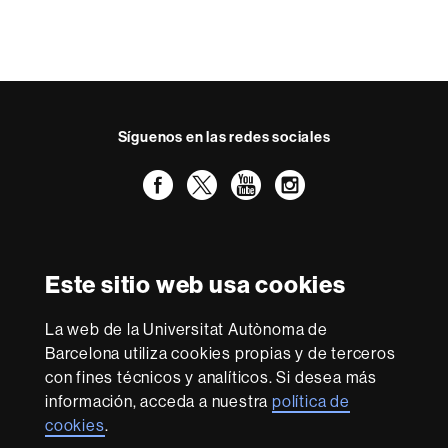
Síguenos en las redes sociales
Facebook
Twitter
YouTube
Instagram
Reconocimiento internacional de la excelencia
HR
Este sitio web usa cookies
Excellence
in
Research
La web de la Universitat Autònoma de
-
Con la financiación de
Barcelona utiliza cookies propias y de terceros
Euraxess
con fines técnicos y analíticos. Si desea más
información, acceda a nuestra
política de
cookies
.
Sobre