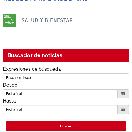
Esta
SALUD Y BIENESTAR
noticia
se
engloba
dentro
de
Buscador de noticias
los
Expresiones de búsqueda
siguientes
ODS
Desde
Hasta
Buscar