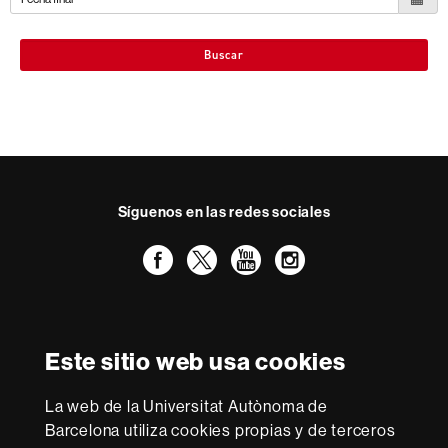
Buscar
Síguenos en las redes sociales
Facebook
Twitter
YouTube
Instagram
Reconocimiento internacional de la excelencia
HR
Este sitio web usa cookies
Excellence
in
La web de la Universitat Autònoma de
Research
Con la financiación de
-
Barcelona utiliza cookies propias y de terceros
Euraxess