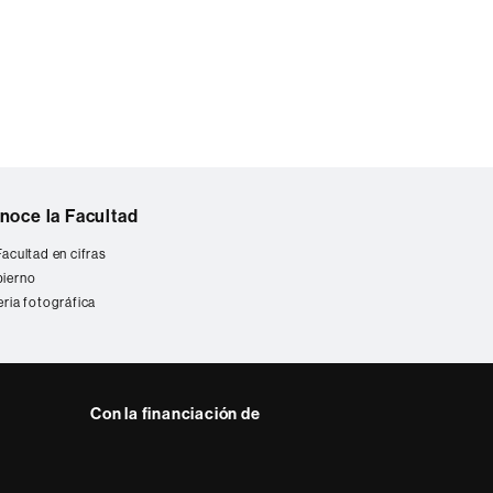
noce la Facultad
Facultad en cifras
ierno
eria fotográfica
Con la financiación de