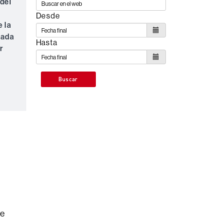
 del
Desde
 la
mada
Hasta
r
Buscar
de