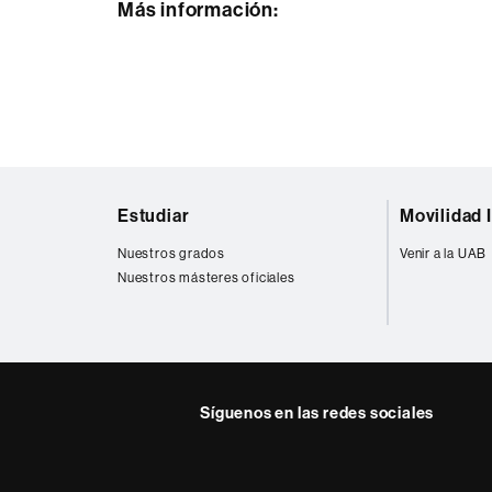
Más información:
Esta
noticia
se
engloba
dentro
Mapa
de
Estudiar
Movilidad 
web
los
Nuestros grados
Venir a la UAB
siguientes
Nuestros másteres oficiales
ODS
Síguenos en las redes sociales
Facebook
Twitter
YouTube
Insta