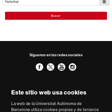
Buscar
Síguenos en las redes sociales
Facebook
Twitter
YouTube
Instagram
Reconocimiento internacional de la excelencia
HR
Este sitio web usa cookies
Excellence
in
La web de la Universitat Autònoma de
Research
Con la financiación de
-
Barcelona utiliza cookies propias y de terceros