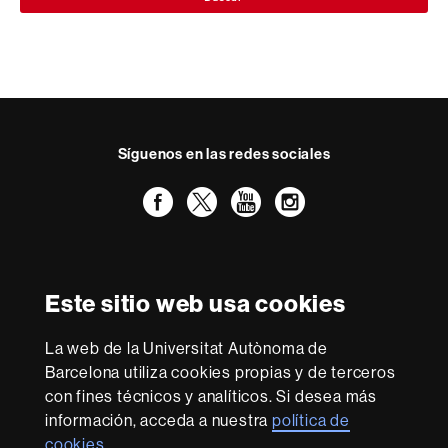
Síguenos en las redes sociales
Facebook
Twitter
YouTube
Instagram
Reconocimiento internacional de la excelencia
HR
Este sitio web usa cookies
Excellence
in
La web de la Universitat Autònoma de
Research
Con la financiación de
-
Barcelona utiliza cookies propias y de terceros
Euraxess
con fines técnicos y analíticos. Si desea más
información, acceda a nuestra
política de
cookies
.