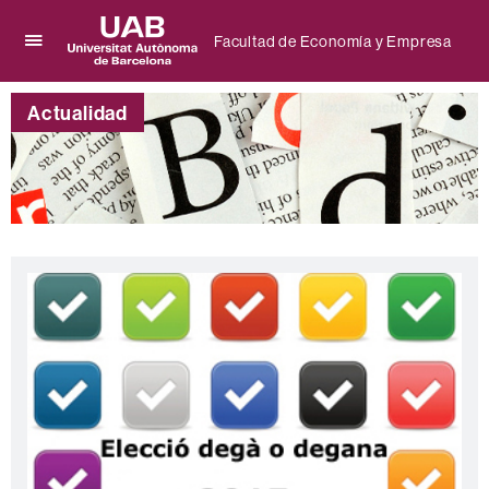
Facultad de Economía y Empresa
Clica
UAB
aquí
Universitat
para
Actualidad
Autònoma
desplegar
de
el
Barcelona
menú
de
Facultad
de
Economía
y
Empresa