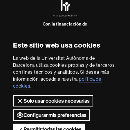
HR
Excellence
in
Research
Con la financiación de
-
Euraxess
Este sitio web usa cookies
Sobre
esta
La web de la Universitat Autònoma de
web
Aviso legal
Protección de datos
Sobre el
Barcelona utiliza cookies propias y de terceros
con fines técnicos y analíticos. Si desea más
web
Accesibilidad web
Mapa del web UAB
información, acceda a nuestra
política de
Somos una universidad líder que imparte una docencia
cookies
.
de calidad, diversificada, multidisciplinaria y flexible,
adecuada a las necesidades de la sociedad y adaptada a
Solo usar cookies necesarias
los nuevos modelos de la Europa del conocimiento. La
UAB es reconocida internacionalmente por la calidad y el
carácter innovador de su investigación.
Configurar mis preferencias
2026 Universitat Autònoma de Barcelona
Permitir todas las cookies