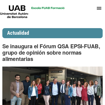
UAB
C
Universitat
Autònoma
a
de
p
Barcelona
d
Actualidad
el
m
Se inaugura el Fórum QSA EPSI-FUAB,
d
grupo de opinión sobre normas
P
alimentarias
y
S
I