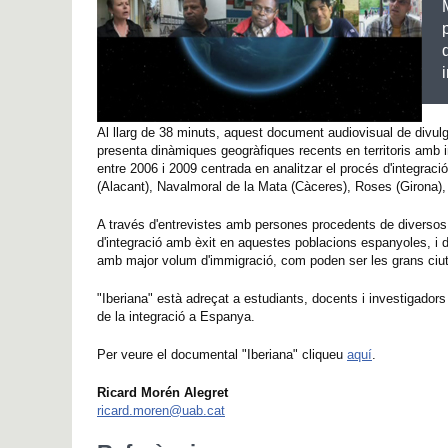
Al llarg de 38 minuts, aquest document audiovisual de divulga
presenta dinàmiques geogràfiques recents en territoris amb i
entre 2006 i 2009 centrada en analitzar el procés d'integra
(Alacant), Navalmoral de la Mata (Càceres), Roses (Girona),
A través d'entrevistes amb persones procedents de diversos 
d'integració amb èxit en aquestes poblacions espanyoles, i d
amb major volum d'immigració, com poden ser les grans ciut
"Iberiana" està adreçat a estudiants, docents i investigadors
de la integració a Espanya.
Per veure el documental "Iberiana" cliqueu
aquí
.
Ricard Morén Alegret
ricard.moren@uab.cat