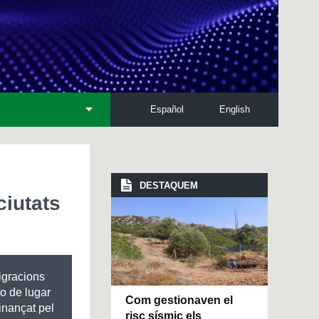
Español
English
DESTAQUEM
ciutats
igracions
do de lugar
Com gestionaven el
inançat pel
risc sísmic els