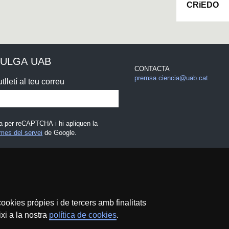
CRiEDO
VULGA UAB
CONTACTA
premsa.ciencia@uab.cat
tlletí al teu correu
a per reCAPTCHA i hi apliquen la
mes del servei
de Google.
egal
ookies pròpies i de tercers amb finalitats
xi a la nostra
política de cookies
.
Protecció de dades
Sobre el web
Accessibilitat web
M