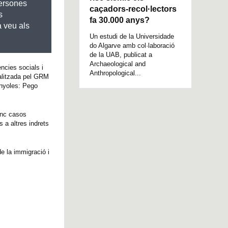
persones
caçadors-recol·lectors
s
fa 30.000 anys?
a veu als
Un estudi de la Universidade
do Algarve amb col·laboració
de la UAB, publicat a
Archaeological and
ncies socials i
Anthropological...
ealitzada pel GRM
anyoles: Pego
inc casos
 a altres indrets
e la immigració i