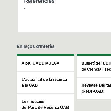
Referències
*
Enllaços d'interès
Arxiu UABDIVULGA
Butlletí de la Bi
de Ciència i Te
L'actualitat de la recerca
a la UAB
Revistes Digita
(ReDi -UAB)
Les notícies
del Parc de Recerca UAB