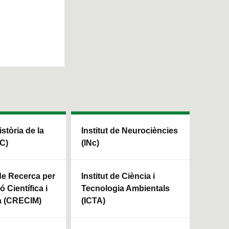
istòria de la
Institut de Neurociències
HC)
(INc)
 de Recerca per
Institut de Ciència i
ó Científica i
Tecnologia Ambientals
a (CRECIM)
(ICTA)