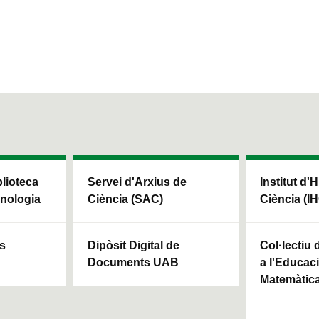
blioteca
Servei d'Arxius de
Institut d'H
cnologia
Ciència (SAC)
Ciència (I
ls
Dipòsit Digital de
Col·lectiu
Documents UAB
a l'Educaci
Matemàtic