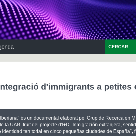
genda
CERCAR
integració d'immigrants a petites 
"Iberiana" és un documental elaborat pel Grup de Recerca en M
de la UAB, fruit del projecte d'I+D "Inmigración extranjera, senti
e identidad territorial en cinco pequeñas ciudades de España", f