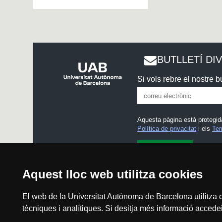
BUTLLETÍ DI
Si vols rebre el nostre bu
Aquesta pàgina està protegid
Política de privacitat
i els
Ter
He llegit i accepto l'
Avís l
Aquest lloc web utilitza cookies
El web de la Universitat Autònoma de Barcelona utilitza c
tècniques i analítiques. Si desitja més informació accedei
Avís legal