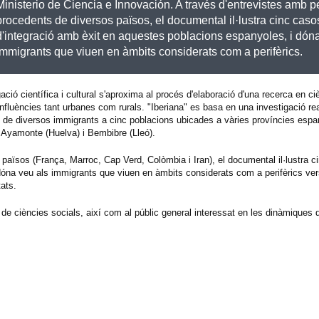
Ministerio de Ciencia e Innovación. A través d'entrevistes amb 
procedents de diversos països, el documental il·lustra cinc caso
d'integració amb èxit en aquestes poblacions espanyoles, i dón
immigrants que viuen en àmbits considerats com a perifèrics.
ció científica i cultural s'aproxima al procés d'elaboració d'una recerca en ciè
nfluències tant urbanes com rurals. "Iberiana" es basa en una investigació r
ció de diversos immigrants a cinc poblacions ubicades a vàries províncies esp
 Ayamonte (Huelva) i Bembibre (Lleó).
països (França, Marroc, Cap Verd, Colòmbia i Iran), el documental il·lustra c
óna veu als immigrants que viuen en àmbits considerats com a perifèrics vers
ats.
 de ciències socials, així com al públic general interessat en les dinàmiques d